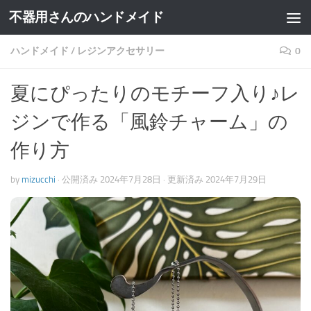
不器用さんのハンドメイド
ハンドメイド
/
レジンアクセサリー
0
夏にぴったりのモチーフ入り♪レ
ジンで作る「風鈴チャーム」の
作り方
by
mizucchi
· 公開済み
2024年7月28日
· 更新済み
2024年7月29日