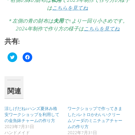
は
こちらを見てね
＊左側の青の財布は
夫用
で↑より一回り小さめです。
2024年制作で作り方の様子は
こちらを見てね
共有:
ク
Facebook
リ
で
ッ
共
ク
有
し
す
て
る
Twitter
に
で
は
共
ク
関連
有
リ
(新
ッ
し
ク
い
し
ウ
て
涼しげだね♪ハンズ夏休み格
ワークショップで作ってきま
ィ
く
安ワークショップを利用して
した♪レトロかわいいクリー
ン
だ
ド
さ
の金魚鉢チャームの作り方
ムソーダのミニチュアチャー
ウ
い
2023年7月31日
ムの作り方
で
(新
開
し
ハンドメイド
2022年7月31日
き
い