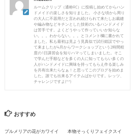
ルームクリップ（通称RC）に投稿し始めてからハン
ドメイドの楽しさを知りました。 小さな頃から周り
の大人に不器用だと言われ続けられて来たしお裁縫
や編み物などキチンとした技術のいるハンドメイド
は苦手です。よくどうやって作っていいか知らな
い。。。わからない。。。とコメント欄に書かれて
ました。私も最初は見よう見真似で試行錯誤でやっ
て来ましたが4月からワークショップという2時間程
度の1日講習会を知りハマってしまいました。そこ
で学んだ手順などを多くの人に知ってもらい多くの
人がハンドメイドに興味を持ってもらえ作る楽しみ
を共有出来たらなぁ！と思ってこのブログを始めま
した。誰でも出来るアイテムばかりです。レッツ、
チャレンジですよ(^^)
おすすめ
プルメリアの花がカワイイ
0
本物そっくりフェイクスイ
2