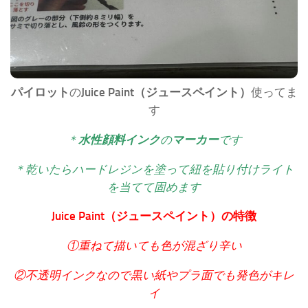
パイロット
の
Juice Paint（ジュースペイント）
使ってま
す
＊
水性顔料インク
の
マーカー
です
＊乾いたらハードレジンを塗って紐を貼り付けライト
を当てて固めます
Juice Paint（ジュースペイント）の特徴
①重ねて描いても色が混ざり辛い
②不透明インクなので黒い紙やプラ面でも発色がキレ
イ