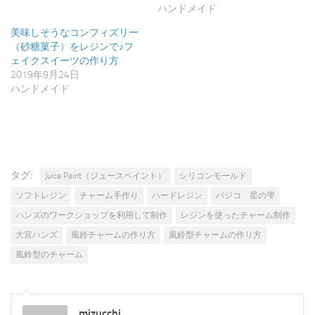
ま
ウ
ハンドメイド
す)
ィ
ン
美味しそうなコンフィズリー
ド
ウ
（砂糖菓子）をレジンで♪フ
で
ェイクスイーツの作り方
開
き
2019年9月24日
ま
ハンドメイド
す)
タグ:
Juice Paint（ジュースペイント）
シリコンモールド
ソフトレジン
チャーム手作り
ハードレジン
パジコ 星の雫
ハンズのワークショップを利用して制作
レジンを使ったチャーム制作
大宮ハンズ
風鈴チャームの作り方
風鈴型チャームの作り方
風鈴型のチャーム
mizucchi