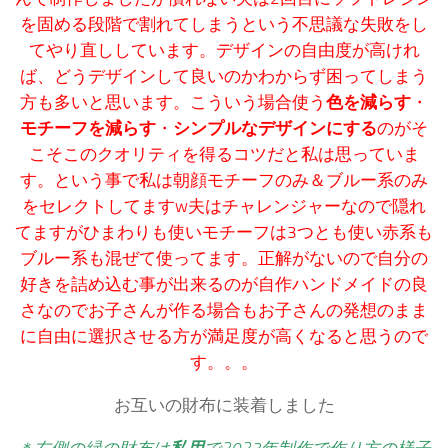
を固める段階で割れてしまうという不思議な失敗をし
てやり直ししています。デザインの自由度が高けれ
ば、どうデザインして良いのかわからず困ってしまう
方も多いと思います。こういう場合使う
色を減らす
・
モチーフを減らす
・
シンプルなデザインにする
のがそ
こそこのクオリティを得るコツだと私は思っていま
す。という事で私は朝顔モチーフのみ＆ブルー系のみ
をセレクトしてますw夫はチャレンジャーなので隠れ
てますがひまわりも使いモチーフは3つとも使い赤系も
ブルー系も混ぜて使ってます。正解がないので自分の
好きを詰め込む事が出来るのが自作ハンドメイドの良
さなのでお子さんが作る場合もお子さんの発想のまま
に自由に選択させる方が満足度が高くなると思うので
す。。。
お互いの財布に装着しました
＊右側の緑の財布は
私用
で2023年制作で作り方の様子