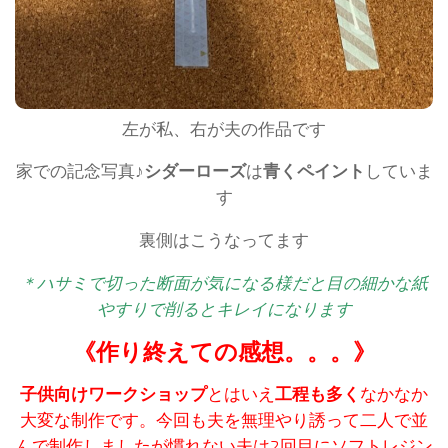
左が私、右が夫の作品です
家での記念写真♪
シダーローズ
は
青くペイント
していま
す
裏側はこうなってます
＊ハサミで切った断面が気になる様だと目の細かな紙
やすりで削るとキレイになります
《作り終えての感想。。。》
子供向けワークショップ
とはいえ
工程も多く
なかなか
大変な制作です。今回も夫を無理やり誘って二人で並
んで制作しましたが慣れない夫は2回目にソフトレジン