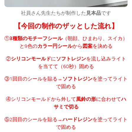
社員さん先生たちが制作した
見本品
です
【今回の制作のザッとした流れ】
①
3種類のモチーフシール
（朝顔、ひまわり、スイカ）
と9色の
カラー円シール
から
図案
を決める
②
シリコンモールド
に
ソフトレジン
を流し込みライト
を当てて（60秒）固める
③1回目のシールを貼る→
ソフトレジン
を塗ってライト
で固める
④シリコンモールドから外して
風鈴の形
に合わせて
ハ
サミで切る
⑤2回目のシールを貼る→
ハードレジン
を塗ってライト
で固める