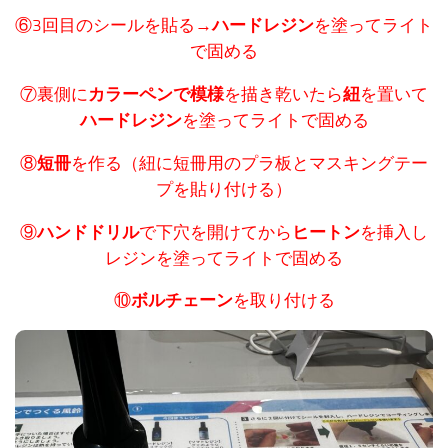
⑥3回目のシールを貼る→
ハードレジン
を塗ってライト
で固める
⑦裏側に
カラーペンで模様
を描き乾いたら
紐
を置いて
ハードレジン
を塗ってライトで固める
⑧
短冊
を作る（紐に短冊用のプラ板とマスキングテー
プを貼り付ける）
⑨
ハンドドリル
で下穴を開けてから
ヒートン
を挿入し
レジンを塗ってライトで固める
⑩
ボルチェーン
を取り付ける