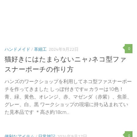
0
ハンドメイド
/
革細工
2024年9月22日
猫好きにはたまらないニャ♪ネコ型ファ
スナーポーチの作り方
ハンズのワークショップを利用してネコ型ファスナーポー
チを作ってきました しっぽ付きですw カラーは10色！
青、緑、黄色、オレンジ、赤、マゼンダ（赤紫）、焦茶、
グレー、白、黒 ワークショップの現場に持ち込まれてい
た見本品です ＊高さ約18cm...
0
便利なアイテム
/
日常雑記
2024年9月17日