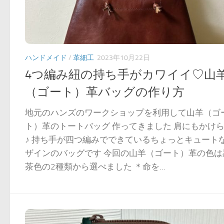
ハンドメイド
/
革細工
2023年10月22日
4つ編み紐の持ち手がカワイイ♡山
（ゴート）革バッグの作り方
地元のハンズのワークショップを利用して山羊（ゴ
ト）革のトートバッグ 作ってきました 肩にもかけ
♪ 持ち手が四つ編みでできているちょっとキュート
ザインのバッグです 今回の山羊（ゴート）革の色は
茶色の2種類から選べました ＊命を...