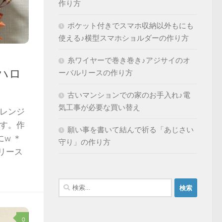
作り方
ポケット付きでスマホ収納以外もにも
使える♪横型スマホショルダーの作り方
糸ワイヤーで巻き巻き♪アジサイのオ
ハロ
ーバルリースの作り方
古いマンションでの家のお手入れ♪電
気工事が必要な買い替え
アレンジ
ます。作
願い事を書いて結んで祈る「あじさい
w ＊
守り」の作り方
リース
検
索:
0