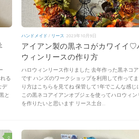
ハンドメイド
/
リース
2023年10月9日
羊
アイアン製の黒ネコがカワイイ♡
ウィンリースの作り方
ー
ハロウィンリース作りました 去年作った黒ネコ
られる
です ハンズのワークショップを利用して作って
なデ
り方はこちらを見てね 保管して1年でこんな感じに
黒と
この黒ネコアイアンオブジェを使ってハロウィン
を作りたいと思います リース土台...
0