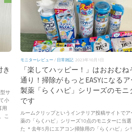
モニターレビュー
/
日常雑記
2023年10月1日
付き
「楽してハッピー！」はおおむね
通り！掃除がもっとEASYになるア
製薬「らくハピ」シリーズのモニ
L型サ
です
て小
耳用
ルームクリップというインテリア投稿サイトでア
、こ
薬の「らくハピ」シリーズ10点のモニターに当選
た ＊去年5月にエアコン掃除用の「らくハピ」シ