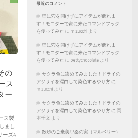
最近のコメント
壁に穴を開けずにアイテムが飾れま
す！モニターで家に来たコマンドフック
を使ってみた
に
mizucchi
より
壁に穴を開けずにアイテムが飾れま
す！モニターで家に来たコマンドフック
を使ってみた
に
bettychocolate
より
その
サクラ色に染めてみました！ドライの
アジサイを漂白して染色するやり方
に
ース
mizucchi
より
ター
サクラ色に染めてみました！ドライの
アジサイを漂白して染色するやり方
に
岡
ース製
本千文
より
しまし
散歩のご褒美♡桑の実（マルベリー）
リーズ4