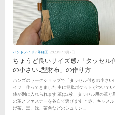
ハンドメイド
/
革細工
2023年10月7日
ちょうど良いサイズ感♪「タッセル
の小さいL型財布」の作り方
ハンズのワークショップで「タッセル付きの小さい
イフ」作ってきました 中に簡単ポケットがついてい
銭が別に入れられます 革は2枚、タッセル用の革と
の革とファスナーを各自で選びます ＊赤、キャメル
げ茶、黒、緑、茶色などのシュリン...