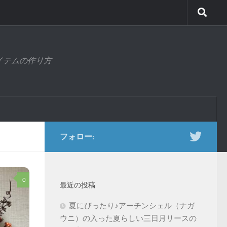
アイテムの作り方
フォロー:
0
最近の投稿
夏にぴったり♪アーチンシェル（ナガ
ウニ）の入った夏らしい三日月リースの