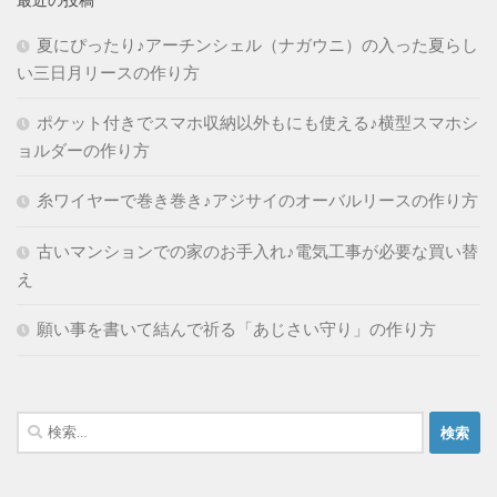
最近の投稿
夏にぴったり♪アーチンシェル（ナガウニ）の入った夏らし
い三日月リースの作り方
ポケット付きでスマホ収納以外もにも使える♪横型スマホシ
ョルダーの作り方
糸ワイヤーで巻き巻き♪アジサイのオーバルリースの作り方
古いマンションでの家のお手入れ♪電気工事が必要な買い替
え
願い事を書いて結んで祈る「あじさい守り」の作り方
検
索: