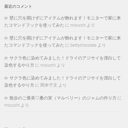
最近のコメント
壁に穴を開けずにアイテムが飾れます！モニターで家に来
たコマンドフックを使ってみた
に
mizucchi
より
壁に穴を開けずにアイテムが飾れます！モニターで家に来
たコマンドフックを使ってみた
に
bettychocolate
より
サクラ色に染めてみました！ドライのアジサイを漂白して
染色するやり方
に
mizucchi
より
サクラ色に染めてみました！ドライのアジサイを漂白して
染色するやり方
に
岡本千文
より
散歩のご褒美♡桑の実（マルベリー）のジャムの作り方
に
mizucchi
より