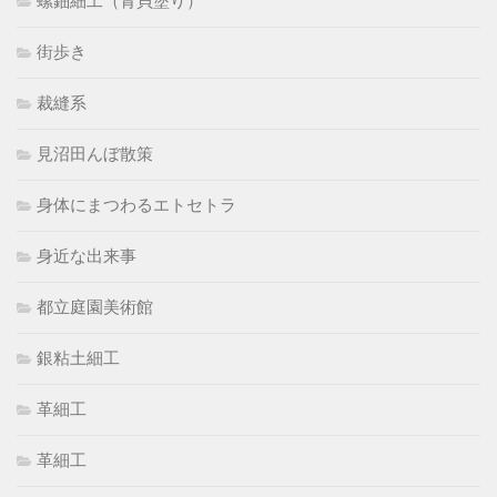
螺鈿細工（青貝塗り）
街歩き
裁縫系
見沼田んぼ散策
身体にまつわるエトセトラ
身近な出来事
都立庭園美術館
銀粘土細工
革細工
革細工