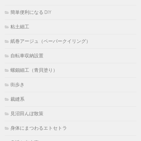
簡単便利になる DIY
粘土細工
紙巻アージュ（ペーパークイリング）
自転車収納設置
螺鈿細工（青貝塗り）
街歩き
裁縫系
見沼田んぼ散策
身体にまつわるエトセトラ