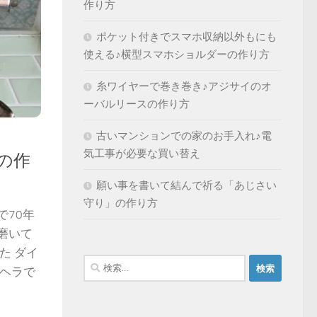
作り方
ポケット付きでスマホ収納以外もにも
使える♪横型スマホショルダーの作り方
糸ワイヤーで巻き巻き♪アジサイのオ
ーバルリースの作り方
古いマンションでの家のお手入れ♪電
気工事が必要な買い替え
の作
願い事を書いて結んで祈る「あじさい
守り」の作り方
70年
磨いて
た ダイ
検
ウヘラで
索: