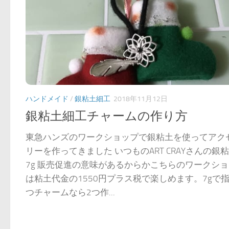
ハンドメイド
/
銀粘土細工
2018年11月12日
銀粘土細工チャームの作り方
東急ハンズのワークショップで銀粘土を使ってアク
リーを作ってきました いつものART CRAYさんの銀
7g 販売促進の意味があるからかこちらのワークシ
は粘土代金の1550円プラス税で楽しめます。7gで指
つチャームなら2つ作...