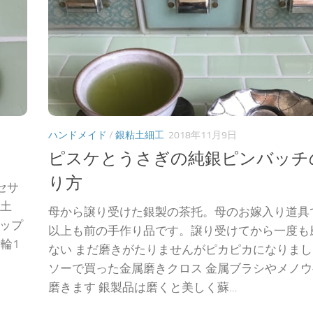
ハンドメイド
/
銀粘土細工
2018年11月9日
ピスケとうさぎの純銀ピンバッチ
り方
セサ
粘土
母から譲り受けた銀製の茶托。母のお嫁入り道具で
ョップ
以上も前の手作り品です。譲り受けてから一度も
輪1
ない まだ磨きがたりませんがピカピカになりまし
ソーで買った金属磨きクロス 金属ブラシやメノ
磨きます 銀製品は磨くと美しく蘇...