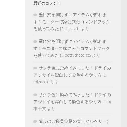
最近のコメント
壁に穴を開けずにアイテムが飾れま
す！モニターで家に来たコマンドフック
を使ってみた
に
mizucchi
より
壁に穴を開けずにアイテムが飾れま
す！モニターで家に来たコマンドフック
を使ってみた
に
bettychocolate
より
サクラ色に染めてみました！ドライの
アジサイを漂白して染色するやり方
に
mizucchi
より
サクラ色に染めてみました！ドライの
アジサイを漂白して染色するやり方
に
岡
本千文
より
散歩のご褒美♡桑の実（マルベリー）