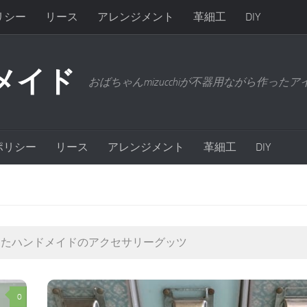
リシー
リース
アレンジメント
革細工
DIY
メイド
おばちゃんmizucchiが不器用ながら作った
ポリシー
リース
アレンジメント
革細工
DIY
ったハンドメイドのアクセサリーグッツ
0