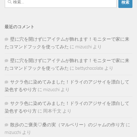
索:
最近のコメント
壁に穴を開けずにアイテムが飾れます！モニターで家に来
たコマンドフックを使ってみた
に
mizucchi
より
壁に穴を開けずにアイテムが飾れます！モニターで家に来
たコマンドフックを使ってみた
に
bettychocolate
より
サクラ色に染めてみました！ドライのアジサイを漂白して
染色するやり方
に
mizucchi
より
サクラ色に染めてみました！ドライのアジサイを漂白して
染色するやり方
に
岡本千文
より
散歩のご褒美♡桑の実（マルベリー）のジャムの作り方
に
mizucchi
より