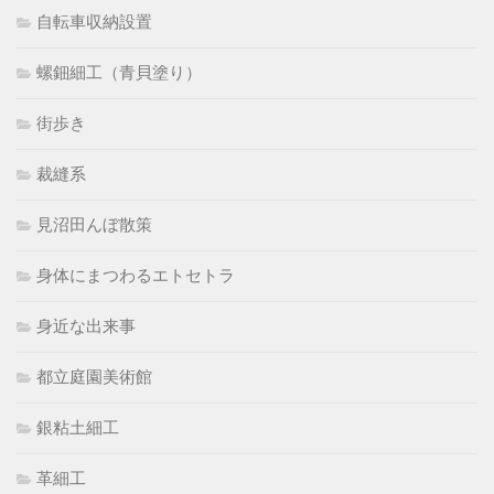
自転車収納設置
螺鈿細工（青貝塗り）
街歩き
裁縫系
見沼田んぼ散策
身体にまつわるエトセトラ
身近な出来事
都立庭園美術館
銀粘土細工
革細工