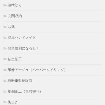
漆喰塗り
玄関収納
盆栽
簡単ハンドメイド
簡単便利になる DIY
粘土細工
紙巻アージュ（ペーパークイリング）
自転車収納設置
螺鈿細工（青貝塗り）
街歩き