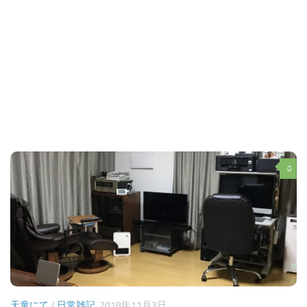
0
天童にて
/
日常雑記
2018年11月3日