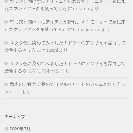
壁に穴を開けずにアイテムが飾れます！モニターで家に来
たコマンドフックを使ってみた
に
mizucchi
より
壁に穴を開けずにアイテムが飾れます！モニターで家に来
たコマンドフックを使ってみた
に
bettychocolate
より
サクラ色に染めてみました！ドライのアジサイを漂白して
染色するやり方
に
mizucchi
より
サクラ色に染めてみました！ドライのアジサイを漂白して
染色するやり方
に
岡本千文
より
散歩のご褒美♡桑の実（マルベリー）のジャムの作り方
に
mizucchi
より
アーカイブ
2026年7月