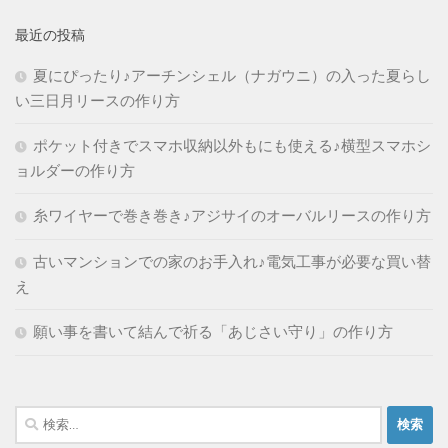
最近の投稿
夏にぴったり♪アーチンシェル（ナガウニ）の入った夏らし
い三日月リースの作り方
ポケット付きでスマホ収納以外もにも使える♪横型スマホシ
ョルダーの作り方
糸ワイヤーで巻き巻き♪アジサイのオーバルリースの作り方
古いマンションでの家のお手入れ♪電気工事が必要な買い替
え
願い事を書いて結んで祈る「あじさい守り」の作り方
検
索: