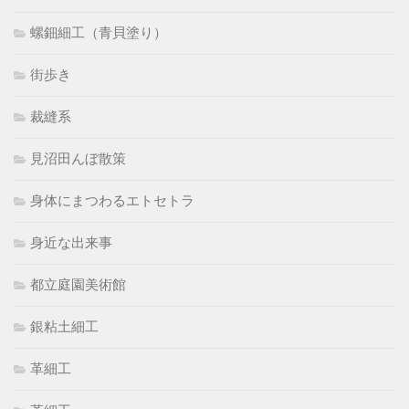
螺鈿細工（青貝塗り）
街歩き
裁縫系
見沼田んぼ散策
身体にまつわるエトセトラ
身近な出来事
都立庭園美術館
銀粘土細工
革細工