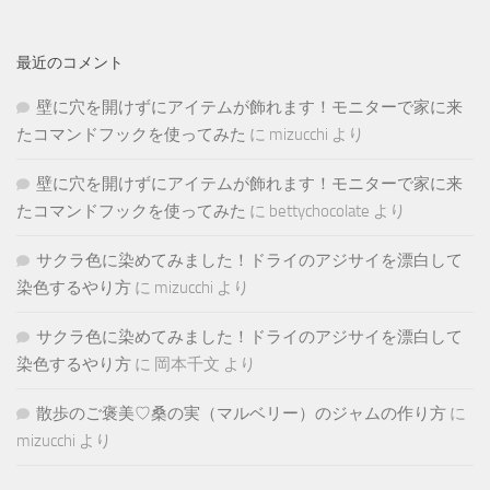
最近のコメント
壁に穴を開けずにアイテムが飾れます！モニターで家に来
たコマンドフックを使ってみた
に
mizucchi
より
壁に穴を開けずにアイテムが飾れます！モニターで家に来
たコマンドフックを使ってみた
に
bettychocolate
より
サクラ色に染めてみました！ドライのアジサイを漂白して
染色するやり方
に
mizucchi
より
サクラ色に染めてみました！ドライのアジサイを漂白して
染色するやり方
に
岡本千文
より
散歩のご褒美♡桑の実（マルベリー）のジャムの作り方
に
mizucchi
より