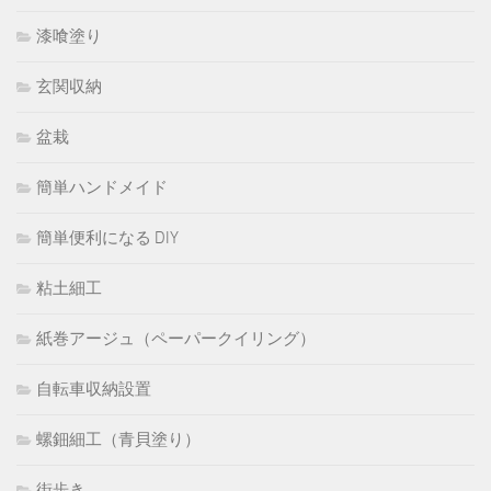
漆喰塗り
玄関収納
盆栽
簡単ハンドメイド
簡単便利になる DIY
粘土細工
紙巻アージュ（ペーパークイリング）
自転車収納設置
螺鈿細工（青貝塗り）
街歩き