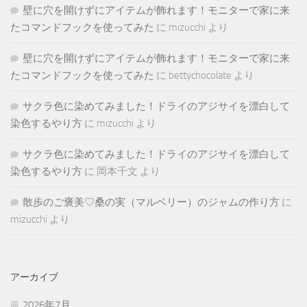
壁に穴を開けずにアイテムが飾れます！モニターで家に来
たコマンドフックを使ってみた
に
mizucchi
より
壁に穴を開けずにアイテムが飾れます！モニターで家に来
たコマンドフックを使ってみた
に
bettychocolate
より
サクラ色に染めてみました！ドライのアジサイを漂白して
染色するやり方
に
mizucchi
より
サクラ色に染めてみました！ドライのアジサイを漂白して
染色するやり方
に
岡本千文
より
散歩のご褒美♡桑の実（マルベリー）のジャムの作り方
に
mizucchi
より
アーカイブ
2026年7月