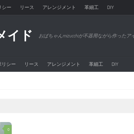
リシー
リース
アレンジメント
革細工
DIY
メイド
おばちゃんmizucchiが不器用ながら作った
ポリシー
リース
アレンジメント
革細工
DIY
0