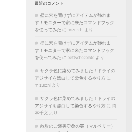
最近のコメント
壁に穴を開けずにアイテムが飾れま
す！モニターで家に来たコマンドフック
を使ってみた
に
mizucchi
より
壁に穴を開けずにアイテムが飾れま
す！モニターで家に来たコマンドフック
を使ってみた
に
bettychocolate
より
サクラ色に染めてみました！ドライの
アジサイを漂白して染色するやり方
に
mizucchi
より
サクラ色に染めてみました！ドライの
アジサイを漂白して染色するやり方
に
岡
本千文
より
散歩のご褒美♡桑の実（マルベリー）