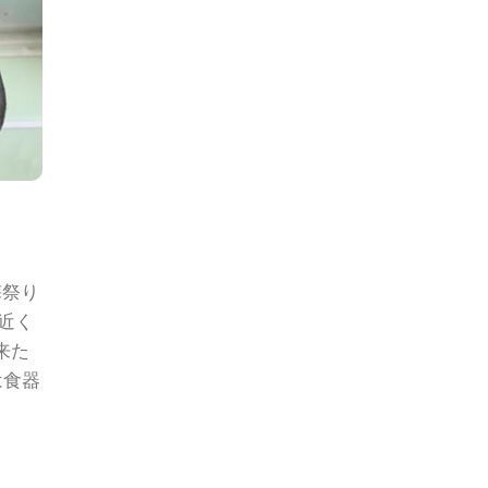
梅祭り
近く
来た
は食器