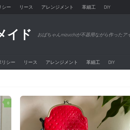
リシー
リース
アレンジメント
革細工
DIY
メイド
おばちゃんmizucchiが不器用ながら作った
ポリシー
リース
アレンジメント
革細工
DIY
0