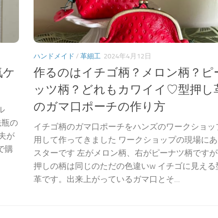
ハンドメイド
/
革細工
2024年4月12日
気ケ
作るのはイチゴ柄？メロン柄？ピ
ッツ柄？どれもカワイイ♡型押し
のガマ口ポーチの作り方
ル
法瓶の
イチゴ柄のガマ口ポーチをハンズのワークショッ
夫が
用して作ってきました ワークショップの現場に
で購
スターです 左がメロン柄、右がピーナツ柄です
押しの柄は同じのただの色違いw イチゴに見える
革です。出来上がっているガマ口とそ...