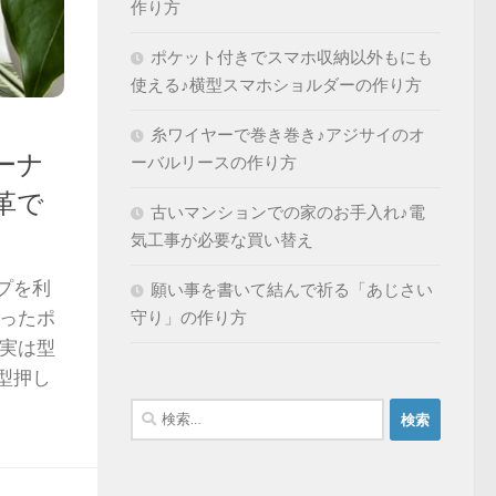
作り方
ポケット付きでスマホ収納以外もにも
使える♪横型スマホショルダーの作り方
糸ワイヤーで巻き巻き♪アジサイのオ
ーナ
ーバルリースの作り方
革で
古いマンションでの家のお手入れ♪電
気工事が必要な買い替え
プを利
願い事を書いて結んで祈る「あじさい
あったポ
守り」の作り方
が実は型
型押し
検
索: