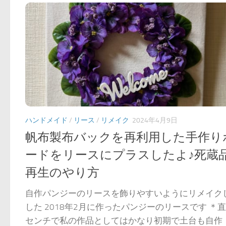
ハンドメイド
/
リース
/
リメイク
2024年4月9日
帆布製布バックを再利用した手作り
ードをリースにプラスしたよ♪死蔵
再生のやり方
自作パンジーのリースを飾りやすいようにリメイク
した 2018年2月に作ったパンジーのリースです ＊直
センチで私の作品としてはかなり初期で土台も自作