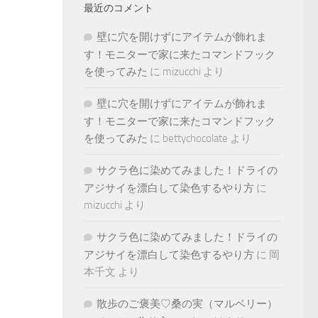
最近のコメント
壁に穴を開けずにアイテムが飾れま
す！モニターで家に来たコマンドフック
を使ってみた
に
mizucchi
より
壁に穴を開けずにアイテムが飾れま
す！モニターで家に来たコマンドフック
を使ってみた
に
bettychocolate
より
サクラ色に染めてみました！ドライの
アジサイを漂白して染色するやり方
に
mizucchi
より
サクラ色に染めてみました！ドライの
アジサイを漂白して染色するやり方
に
岡
本千文
より
散歩のご褒美♡桑の実（マルベリー）