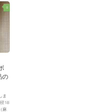
0
ボ
品の
しま
径18
（麻