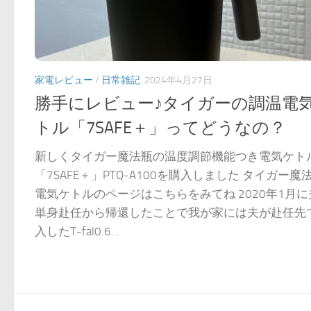
家電レビュー
/
日常雑記
2024年4月27日
勝手にレビュー♪タイガーの調温電
トル「7SAFE＋」ってどうなの？
新しくタイガー魔法瓶の温度調節機能つき電気ケト
「7SAFE＋」PTQ-A100を購入しました タイガー魔
電気ケトルのページはこちらをみてね 2020年1月に
単身赴任から帰還したことで我が家には夫が赴任先
入したT-fal0.6...