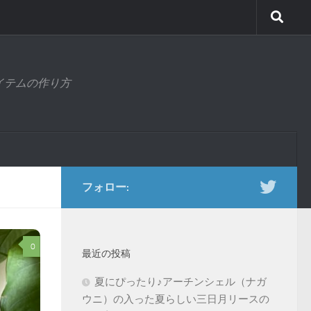
アイテムの作り方
フォロー:
0
最近の投稿
夏にぴったり♪アーチンシェル（ナガ
ウニ）の入った夏らしい三日月リースの