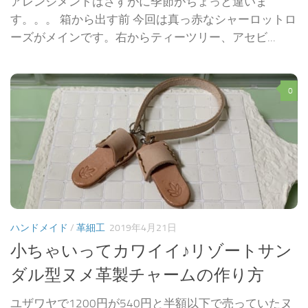
アレンジメントはさすがに季節がちょっと違いま
す。。。 箱から出す前 今回は真っ赤なシャーロットロ
ーズがメインです。右からティーツリー、アセビ...
0
ハンドメイド
/
革細工
2019年4月21日
小ちゃいってカワイイ♪リゾートサン
ダル型ヌメ革製チャームの作り方
ユザワヤで1200円が540円と半額以下で売っていたヌ