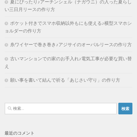
夏にぴったり♪アーチンシェル（ナガウニ）の入った夏らし
い三日月リースの作り方
ポケット付きでスマホ収納以外もにも使える♪横型スマホシ
ョルダーの作り方
糸ワイヤーで巻き巻き♪アジサイのオーバルリースの作り方
古いマンションでの家のお手入れ♪電気工事が必要な買い替
え
願い事を書いて結んで祈る「あじさい守り」の作り方
検
索:
最近のコメント