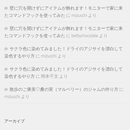
壁に穴を開けずにアイテムが飾れます！モニターで家に来
たコマンドフックを使ってみた
に
mizucchi
より
壁に穴を開けずにアイテムが飾れます！モニターで家に来
たコマンドフックを使ってみた
に
bettychocolate
より
サクラ色に染めてみました！ドライのアジサイを漂白して
染色するやり方
に
mizucchi
より
サクラ色に染めてみました！ドライのアジサイを漂白して
染色するやり方
に
岡本千文
より
散歩のご褒美♡桑の実（マルベリー）のジャムの作り方
に
mizucchi
より
アーカイブ