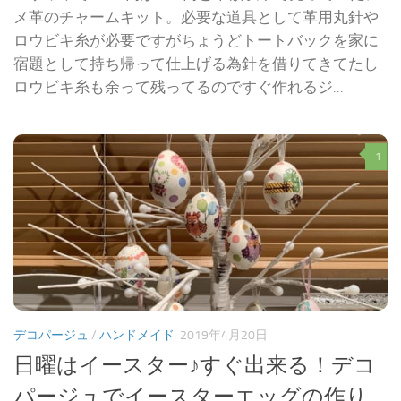
メ革のチャームキット。必要な道具として革用丸針や
ロウビキ糸が必要ですがちょうどトートバックを家に
宿題として持ち帰って仕上げる為針を借りてきてたし
ロウビキ糸も余って残ってるのですぐ作れるジ...
1
デコパージュ
/
ハンドメイド
2019年4月20日
日曜はイースター♪すぐ出来る！デコ
パージュでイースターエッグの作り