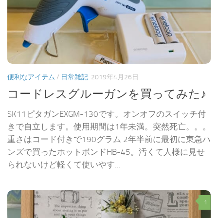
便利なアイテム
/
日常雑記
2019年4月26日
コードレスグルーガンを買ってみた♪
SK11ピタガンEXGM-130です。オンオフのスイッチ付
きで自立します。使用期間は1年未満。突然死亡。。。
重さはコード付きで190グラム 2年半前に最初に東急ハ
ンズで買ったホットボンドHB-45。汚くて人様に見せ
られないけど軽くて使いやす...
1