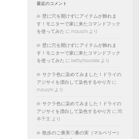
最近のコメント
壁に穴を開けずにアイテムが飾れま
す！モニターで家に来たコマンドフック
を使ってみた
に
mizucchi
より
壁に穴を開けずにアイテムが飾れま
す！モニターで家に来たコマンドフック
を使ってみた
に
bettychocolate
より
サクラ色に染めてみました！ドライの
アジサイを漂白して染色するやり方
に
mizucchi
より
サクラ色に染めてみました！ドライの
アジサイを漂白して染色するやり方
に
岡
本千文
より
散歩のご褒美♡桑の実（マルベリー）