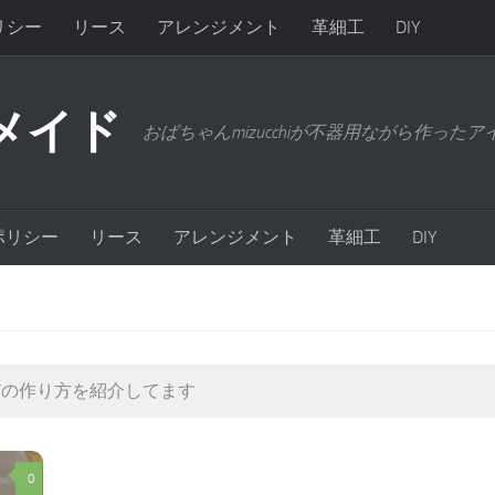
リシー
リース
アレンジメント
革細工
DIY
メイド
おばちゃんmizucchiが不器用ながら作った
ポリシー
リース
アレンジメント
革細工
DIY
どの作り方を紹介してます
0