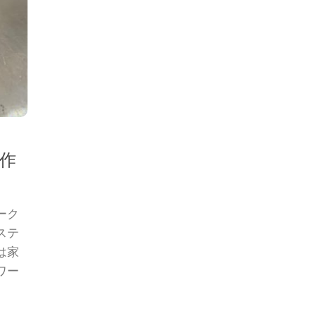
作
ーク
ステ
は家
ワー