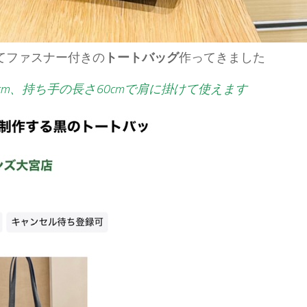
てファスナー付きの
トートバッグ
作ってきました
11cm、持ち手の長さ60cmで肩に掛けて使えます