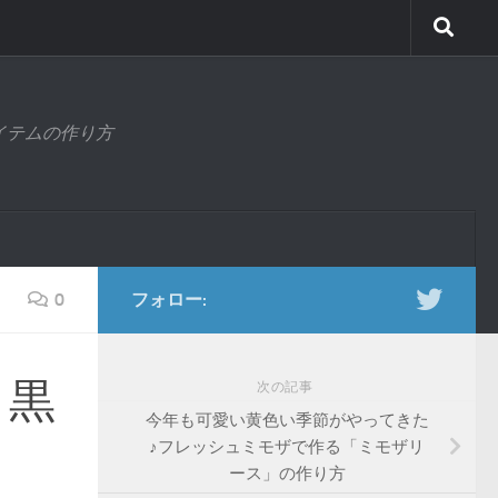
アイテムの作り方
0
フォロー:
き黒
次の記事
今年も可愛い黄色い季節がやってきた
♪フレッシュミモザで作る「ミモザリ
ース」の作り方