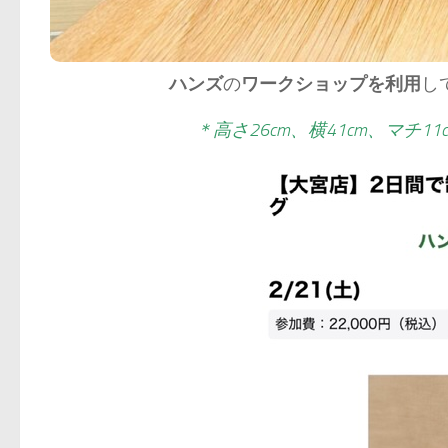
ハンズ
の
ワークショップを利用
し
＊高さ26cm、横41cm、マチ