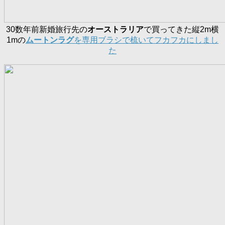
30数年前新婚旅行先の
オーストラリア
で買ってきた縦2m横
1mの
ムートンラグ
を専用ブラシで梳いてフカフカにしまし
た