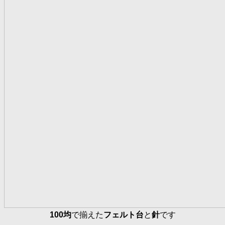
100均
で揃えた
フェルト台
と
針
です