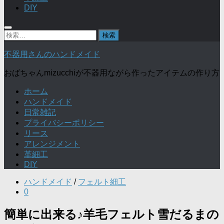
DIY
検
索:
不器用さんのハンドメイド
おばちゃんmizucchiが不器用ながら作ったアイテムの作り方
ホーム
ハンドメイド
日常雑記
プライバシーポリシー
リース
アレンジメント
革細工
DIY
ハンドメイド
/
フェルト細工
0
簡単に出来る♪羊毛フェルト雪だるまの