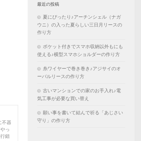
最近の投稿
夏にぴったり♪アーチンシェル（ナガ
ウニ）の入った夏らしい三日月リースの
作り方
ポケット付きでスマホ収納以外もにも
使える♪横型スマホショルダーの作り方
糸ワイヤーで巻き巻き♪アジサイのオ
ーバルリースの作り方
古いマンションでの家のお手入れ♪電
気工事が必要な買い替え
願い事を書いて結んで祈る「あじさい
守り」の作り方
に不器
うやっ
試行錯