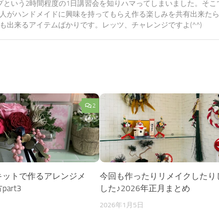
プという2時間程度の1日講習会を知りハマってしまいました。そこ
人がハンドメイドに興味を持ってもらえ作る楽しみを共有出来た
出来るアイテムばかりです。レッツ、チャレンジですよ(^^)
2
キットで作るアレンジメ
今回も作ったりリメイクしたり
art3
した♪2026年正月まとめ
日
2026年1月5日