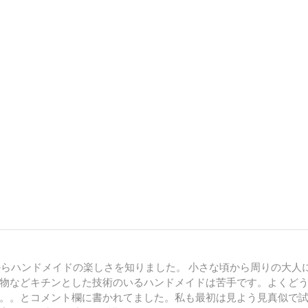
からハンドメイドの楽しさを知りました。 小さな頃から周りの大人
物などキチンとした技術のいるハンドメイドは苦手です。よくど
。。とコメント欄に書かれてました。私も最初は見よう見真似で