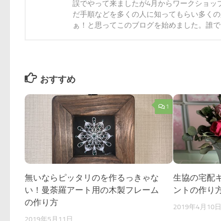
誤でやって来ましたが4月からワークショッ
だ手順などを多くの人に知ってもらい多くの
ぁ！と思ってこのブログを始めました。誰でも
おすすめ
1
無いならピッタリのを作るっきゃな
生協の宅配
い！曼荼羅アート用の木製フレーム
ントの作り方p
の作り方
2019年4月10
2019年5月11日