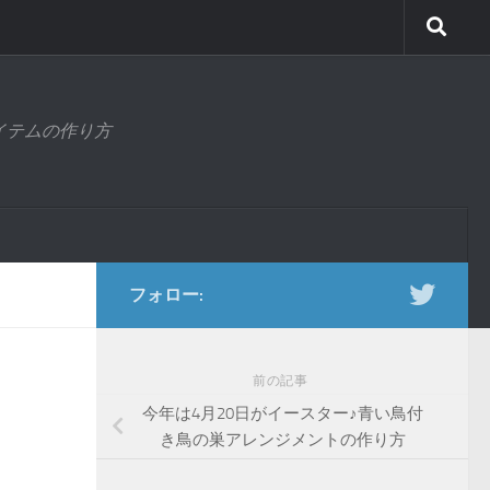
アイテムの作り方
フォロー:
前の記事
今年は4月20日がイースター♪青い鳥付
き鳥の巣アレンジメントの作り方