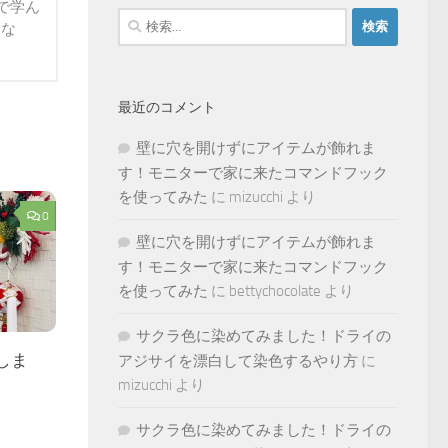
で学ん
検
らな
索:
最近のコメント
壁に穴を開けずにアイテムが飾れま
す！モニターで家に来たコマンドフック
を使ってみた
に
mizucchi
より
0
壁に穴を開けずにアイテムが飾れま
す！モニターで家に来たコマンドフック
を使ってみた
に
bettychocolate
より
サクラ色に染めてみました！ドライの
しま
アジサイを漂白して染色するやり方
に
mizucchi
より
サクラ色に染めてみました！ドライの