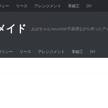
リシー
リース
アレンジメント
革細工
DIY
メイド
おばちゃんmizucchiが不器用ながら作った
ポリシー
リース
アレンジメント
革細工
DIY