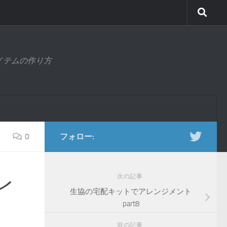
アイテムの作り方
0
フォロー:
レ
次の記事
生協の宅配キットでアレンジメント
part8
前の記事