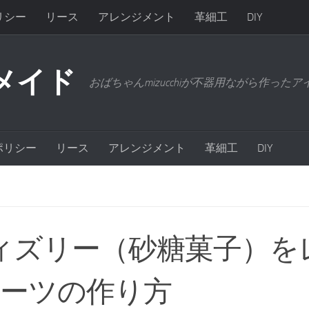
リシー
リース
アレンジメント
革細工
DIY
メイド
おばちゃんmizucchiが不器用ながら作った
ポリシー
リース
アレンジメント
革細工
DIY
ィズリー（砂糖菓子）を
イーツの作り方