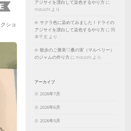
アジサイを漂白して染色するやり方
に
mizucchi
より
サクラ色に染めてみました！ドライの
ークショ
アジサイを漂白して染色するやり方
に
岡
本千文
より
散歩のご褒美♡桑の実（マルベリー）
のジャムの作り方
に
mizucchi
より
アーカイブ
2026年7月
2026年6月
2026年5月