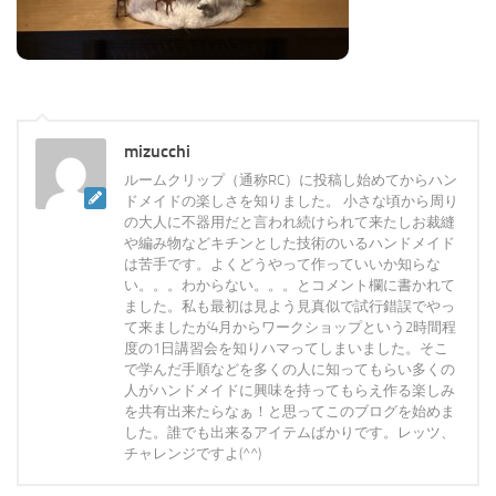
mizucchi
ルームクリップ（通称RC）に投稿し始めてからハン
ドメイドの楽しさを知りました。 小さな頃から周り
の大人に不器用だと言われ続けられて来たしお裁縫
や編み物などキチンとした技術のいるハンドメイド
は苦手です。よくどうやって作っていいか知らな
い。。。わからない。。。とコメント欄に書かれて
ました。私も最初は見よう見真似で試行錯誤でやっ
て来ましたが4月からワークショップという2時間程
度の1日講習会を知りハマってしまいました。そこ
で学んだ手順などを多くの人に知ってもらい多くの
人がハンドメイドに興味を持ってもらえ作る楽しみ
を共有出来たらなぁ！と思ってこのブログを始めま
した。誰でも出来るアイテムばかりです。レッツ、
チャレンジですよ(^^)