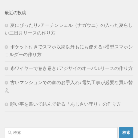
最近の投稿
夏にぴったり♪アーチンシェル（ナガウニ）の入った夏らし
い三日月リースの作り方
ポケット付きでスマホ収納以外もにも使える♪横型スマホシ
ョルダーの作り方
糸ワイヤーで巻き巻き♪アジサイのオーバルリースの作り方
古いマンションでの家のお手入れ♪電気工事が必要な買い替
え
願い事を書いて結んで祈る「あじさい守り」の作り方
検
索: