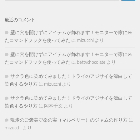
最近のコメント
壁に穴を開けずにアイテムが飾れます！モニターで家に来
たコマンドフックを使ってみた
に
mizucchi
より
壁に穴を開けずにアイテムが飾れます！モニターで家に来
たコマンドフックを使ってみた
に
bettychocolate
より
サクラ色に染めてみました！ドライのアジサイを漂白して
染色するやり方
に
mizucchi
より
サクラ色に染めてみました！ドライのアジサイを漂白して
染色するやり方
に
岡本千文
より
散歩のご褒美♡桑の実（マルベリー）のジャムの作り方
に
mizucchi
より