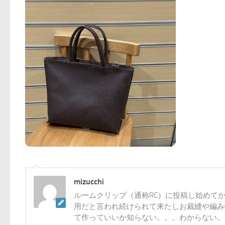
mizucchi
ルームクリップ（通称RC）に投稿し始めて
用だと言われ続けられて来たしお裁縫や編み
て作っていいか知らない。。。わからない。