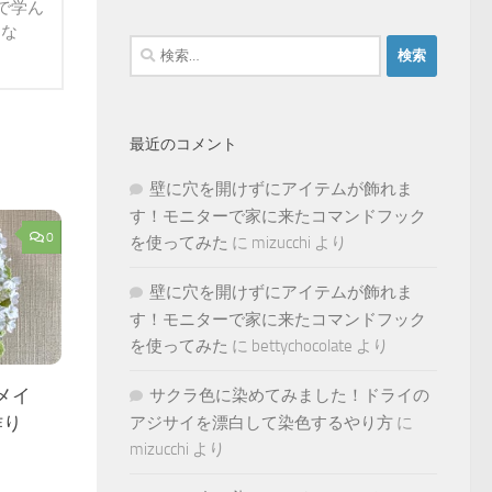
で学ん
らな
検
索:
最近のコメント
壁に穴を開けずにアイテムが飾れま
す！モニターで家に来たコマンドフック
0
を使ってみた
に
mizucchi
より
壁に穴を開けずにアイテムが飾れま
す！モニターで家に来たコマンドフック
を使ってみた
に
bettychocolate
より
メイ
サクラ色に染めてみました！ドライの
作り
アジサイを漂白して染色するやり方
に
mizucchi
より