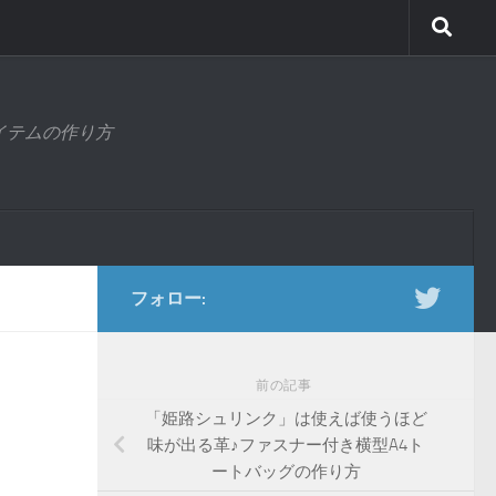
アイテムの作り方
フォロー:
前の記事
「姫路シュリンク」は使えば使うほど
味が出る革♪ファスナー付き横型A4ト
ートバッグの作り方