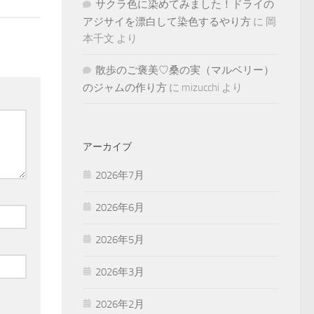
サクラ色に染めてみました！ドライの
アジサイを漂白して染色するやり方
に
岡
本千文
より
散歩のご褒美♡桑の実（マルベリー）
のジャムの作り方
に
mizucchi
より
アーカイブ
2026年7月
2026年6月
2026年5月
2026年3月
2026年2月