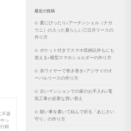
最近の投稿
夏にぴったり♪アーチンシェル（ナガ
ウニ）の入った夏らしい三日月リースの
作り方
ポケット付きでスマホ収納以外もにも
使える♪横型スマホショルダーの作り方
糸ワイヤーで巻き巻き♪アジサイのオ
ーバルリースの作り方
古いマンションでの家のお手入れ♪電
気工事が必要な買い替え
願い事を書いて結んで祈る「あじさい
に不器
守り」の作り方
うやっ
試行錯