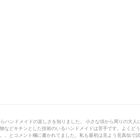
からハンドメイドの楽しさを知りました。 小さな頃から周りの大人
物などキチンとした技術のいるハンドメイドは苦手です。よくど
。。とコメント欄に書かれてました。私も最初は見よう見真似で