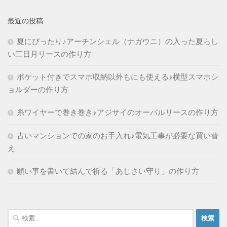
最近の投稿
夏にぴったり♪アーチンシェル（ナガウニ）の入った夏らし
い三日月リースの作り方
ポケット付きでスマホ収納以外もにも使える♪横型スマホシ
ョルダーの作り方
糸ワイヤーで巻き巻き♪アジサイのオーバルリースの作り方
古いマンションでの家のお手入れ♪電気工事が必要な買い替
え
願い事を書いて結んで祈る「あじさい守り」の作り方
検
索: