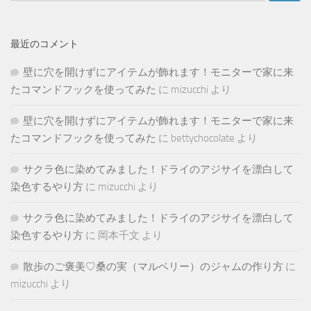
最近のコメント
壁に穴を開けずにアイテムが飾れます！モニターで家に来
たコマンドフックを使ってみた
に
mizucchi
より
壁に穴を開けずにアイテムが飾れます！モニターで家に来
たコマンドフックを使ってみた
に
bettychocolate
より
サクラ色に染めてみました！ドライのアジサイを漂白して
染色するやり方
に
mizucchi
より
サクラ色に染めてみました！ドライのアジサイを漂白して
染色するやり方
に
岡本千文
より
散歩のご褒美♡桑の実（マルベリー）のジャムの作り方
に
mizucchi
より