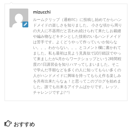
mizucchi
ルームクリップ（通称RC）に投稿し始めてからハン
ドメイドの楽しさを知りました。 小さな頃から周り
の大人に不器用だと言われ続けられて来たしお裁縫
や編み物などキチンとした技術のいるハンドメイド
は苦手です。よくどうやって作っていいか知らな
い。。。わからない。。。とコメント欄に書かれて
ました。私も最初は見よう見真似で試行錯誤でやっ
て来ましたが4月からワークショップという2時間程
度の1日講習会を知りハマってしまいました。そこ
で学んだ手順などを多くの人に知ってもらい多くの
人がハンドメイドに興味を持ってもらえ作る楽しみ
を共有出来たらなぁ！と思ってこのブログを始めま
した。誰でも出来るアイテムばかりです。レッツ、
チャレンジですよ(^^)
おすすめ