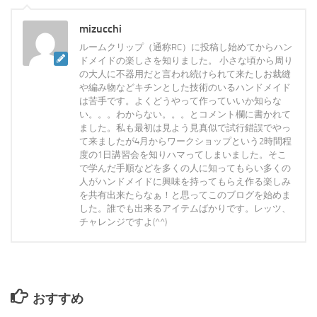
mizucchi
ルームクリップ（通称RC）に投稿し始めてからハン
ドメイドの楽しさを知りました。 小さな頃から周り
の大人に不器用だと言われ続けられて来たしお裁縫
や編み物などキチンとした技術のいるハンドメイド
は苦手です。よくどうやって作っていいか知らな
い。。。わからない。。。とコメント欄に書かれて
ました。私も最初は見よう見真似で試行錯誤でやっ
て来ましたが4月からワークショップという2時間程
度の1日講習会を知りハマってしまいました。そこ
で学んだ手順などを多くの人に知ってもらい多くの
人がハンドメイドに興味を持ってもらえ作る楽しみ
を共有出来たらなぁ！と思ってこのブログを始めま
した。誰でも出来るアイテムばかりです。レッツ、
チャレンジですよ(^^)
おすすめ