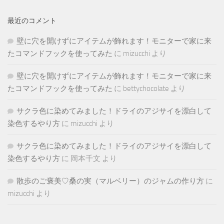
最近のコメント
壁に穴を開けずにアイテムが飾れます！モニターで家に来
たコマンドフックを使ってみた
に
mizucchi
より
壁に穴を開けずにアイテムが飾れます！モニターで家に来
たコマンドフックを使ってみた
に
bettychocolate
より
サクラ色に染めてみました！ドライのアジサイを漂白して
染色するやり方
に
mizucchi
より
サクラ色に染めてみました！ドライのアジサイを漂白して
染色するやり方
に
岡本千文
より
散歩のご褒美♡桑の実（マルベリー）のジャムの作り方
に
mizucchi
より