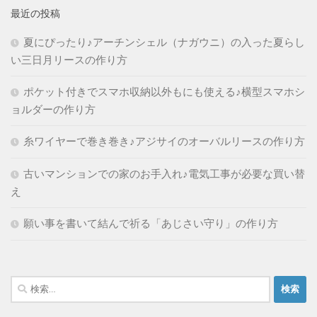
最近の投稿
夏にぴったり♪アーチンシェル（ナガウニ）の入った夏らし
い三日月リースの作り方
ポケット付きでスマホ収納以外もにも使える♪横型スマホシ
ョルダーの作り方
糸ワイヤーで巻き巻き♪アジサイのオーバルリースの作り方
古いマンションでの家のお手入れ♪電気工事が必要な買い替
え
願い事を書いて結んで祈る「あじさい守り」の作り方
検
索: