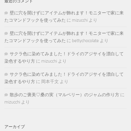
最近のコメント
壁に穴を開けずにアイテムが飾れます！モニターで家に来
たコマンドフックを使ってみた
に
mizucchi
より
壁に穴を開けずにアイテムが飾れます！モニターで家に来
たコマンドフックを使ってみた
に
bettychocolate
より
サクラ色に染めてみました！ドライのアジサイを漂白して
染色するやり方
に
mizucchi
より
サクラ色に染めてみました！ドライのアジサイを漂白して
染色するやり方
に
岡本千文
より
散歩のご褒美♡桑の実（マルベリー）のジャムの作り方
に
mizucchi
より
アーカイブ