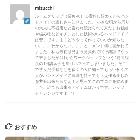
mizucchi
ルームクリップ（通称RC）に投稿し始めてからハン
ドメイドの楽しさを知りました。 小さな頃から周り
の大人に不器用だと言われ続けられて来たしお裁縫
や編み物などキチンとした技術のいるハンドメイド
は苦手です。よくどうやって作っていいか知らな
い。。。わからない。。。とコメント欄に書かれて
ました。私も最初は見よう見真似で試行錯誤でやっ
て来ましたが4月からワークショップという2時間程
度の1日講習会を知りハマってしまいました。そこ
で学んだ手順などを多くの人に知ってもらい多くの
人がハンドメイドに興味を持ってもらえ作る楽しみ
を共有出来たらなぁ！と思ってこのブログを始めま
した。誰でも出来るアイテムばかりです。レッツ、
チャレンジですよ(^^)
おすすめ