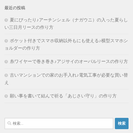
最近の投稿
夏にぴったり♪アーチンシェル（ナガウニ）の入った夏らし
い三日月リースの作り方
ポケット付きでスマホ収納以外もにも使える♪横型スマホシ
ョルダーの作り方
糸ワイヤーで巻き巻き♪アジサイのオーバルリースの作り方
古いマンションでの家のお手入れ♪電気工事が必要な買い替
え
願い事を書いて結んで祈る「あじさい守り」の作り方
検
索: