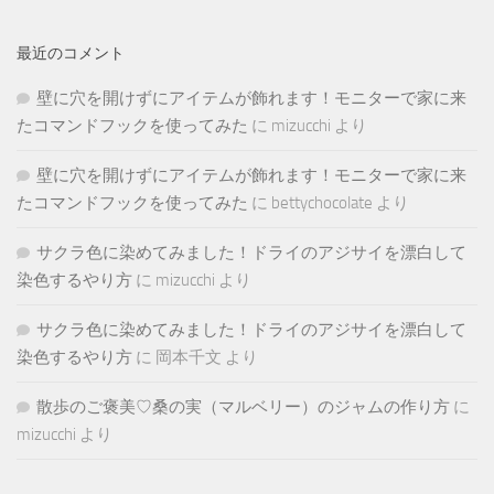
最近のコメント
壁に穴を開けずにアイテムが飾れます！モニターで家に来
たコマンドフックを使ってみた
に
mizucchi
より
壁に穴を開けずにアイテムが飾れます！モニターで家に来
たコマンドフックを使ってみた
に
bettychocolate
より
サクラ色に染めてみました！ドライのアジサイを漂白して
染色するやり方
に
mizucchi
より
サクラ色に染めてみました！ドライのアジサイを漂白して
染色するやり方
に
岡本千文
より
散歩のご褒美♡桑の実（マルベリー）のジャムの作り方
に
mizucchi
より