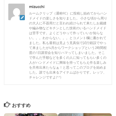
mizucchi
ルームクリップ（通称RC）に投稿し始めてからハン
ドメイドの楽しさを知りました。 小さな頃から周り
の大人に不器用だと言われ続けられて来たしお裁縫
や編み物などキチンとした技術のいるハンドメイド
は苦手です。よくどうやって作っていいか知らな
い。。。わからない。。。とコメント欄に書かれて
ました。私も最初は見よう見真似で試行錯誤でやっ
て来ましたが4月からワークショップという2時間程
度の1日講習会を知りハマってしまいました。そこ
で学んだ手順などを多くの人に知ってもらい多くの
人がハンドメイドに興味を持ってもらえ作る楽しみ
を共有出来たらなぁ！と思ってこのブログを始めま
した。誰でも出来るアイテムばかりです。レッツ、
チャレンジですよ(^^)
おすすめ