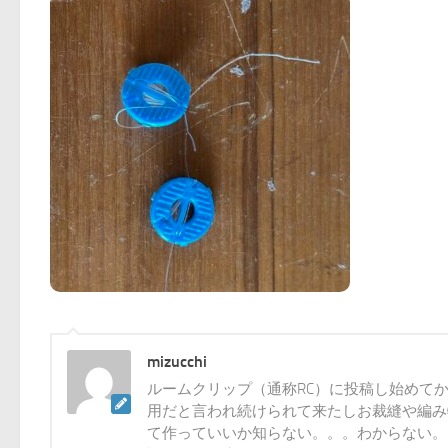
mizucchi
ルームクリップ（通称RC）に投稿し始めて
用だと言われ続けられて来たしお裁縫や編み
て作っていいか知らない。。。わからない。