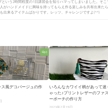
プという2時間程度の1日講習会を知りハマってしまいました。そこ
人がハンドメイドに興味を持ってもらえ作る楽しみを共有出来た
出来るアイテムばかりです。レッツ、チャレンジですよ(^^)
0
ラス風デコパージュの作
いろんなカワイイ柄があって迷
ゃった♪プリントレザーのファ
ーポーチの作り方
日
2023年2月19日