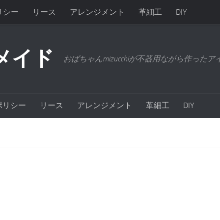
リシー
リース
アレンジメント
革細工
DIY
メイド
おばちゃんmizucchiが不器用ながら作った
ポリシー
リース
アレンジメント
革細工
DIY