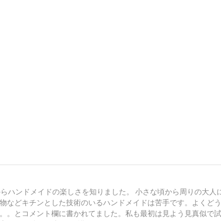
からハンドメイドの楽しさを知りました。 小さな頃から周りの大人
物などキチンとした技術のいるハンドメイドは苦手です。よくど
。。とコメント欄に書かれてました。私も最初は見よう見真似で