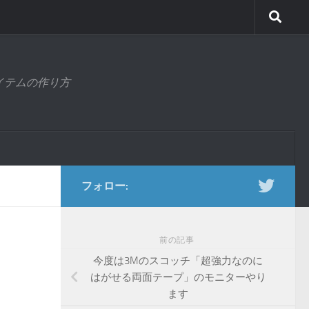
アイテムの作り方
フォロー:
前の記事
今度は3Mのスコッチ「超強力なのに
はがせる両面テープ」のモニターやり
ます