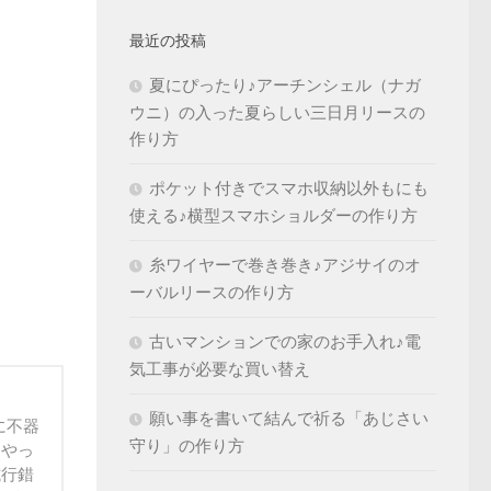
最近の投稿
夏にぴったり♪アーチンシェル（ナガ
ウニ）の入った夏らしい三日月リースの
作り方
ポケット付きでスマホ収納以外もにも
使える♪横型スマホショルダーの作り方
糸ワイヤーで巻き巻き♪アジサイのオ
ーバルリースの作り方
古いマンションでの家のお手入れ♪電
気工事が必要な買い替え
願い事を書いて結んで祈る「あじさい
に不器
守り」の作り方
うやっ
試行錯