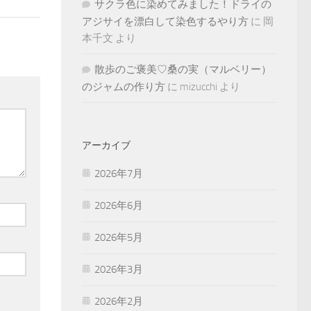
サクラ色に染めてみました！ドライの
アジサイを漂白して染色するやり方
に
岡
本千文
より
散歩のご褒美♡桑の実（マルベリー）
のジャムの作り方
に
mizucchi
より
アーカイブ
2026年7月
2026年6月
2026年5月
2026年3月
2026年2月