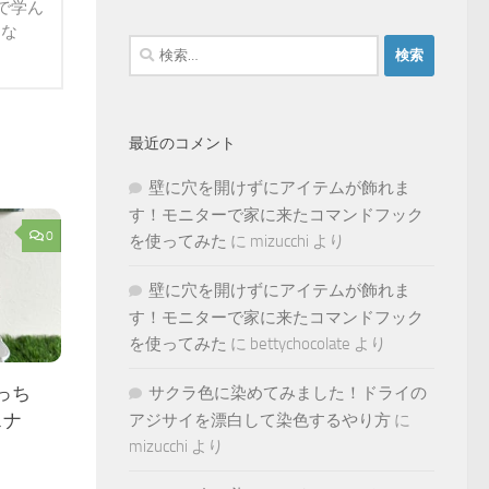
で学ん
らな
検
索:
最近のコメント
壁に穴を開けずにアイテムが飾れま
す！モニターで家に来たコマンドフック
0
を使ってみた
に
mizucchi
より
壁に穴を開けずにアイテムが飾れま
す！モニターで家に来たコマンドフック
を使ってみた
に
bettychocolate
より
っち
サクラ色に染めてみました！ドライの
スナ
アジサイを漂白して染色するやり方
に
mizucchi
より