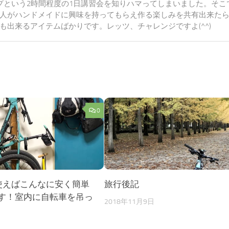
プという2時間程度の1日講習会を知りハマってしまいました。そこ
人がハンドメイドに興味を持ってもらえ作る楽しみを共有出来た
出来るアイテムばかりです。レッツ、チャレンジですよ(^^)
0
使えばこんなに安く簡単
旅行後記
ます！室内に自転車を吊っ
2018年11月9日
日