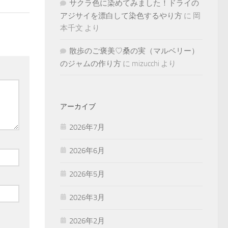
サクラ色に染めてみました！ドライの
アジサイを漂白して染色するやり方
に
岡
本千文
より
散歩のご褒美♡桑の実（マルベリー）
のジャムの作り方
に
mizucchi
より
アーカイブ
2026年7月
2026年6月
2026年5月
2026年3月
2026年2月