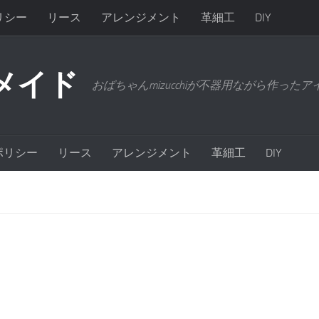
リシー
リース
アレンジメント
革細工
DIY
メイド
おばちゃんmizucchiが不器用ながら作った
ポリシー
リース
アレンジメント
革細工
DIY