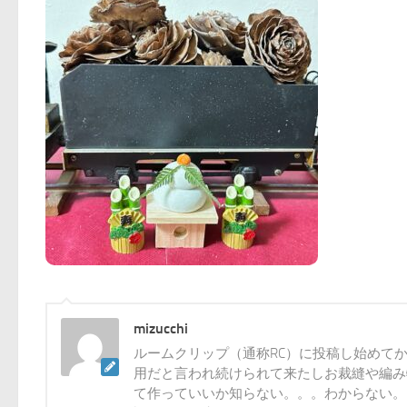
mizucchi
ルームクリップ（通称RC）に投稿し始めて
用だと言われ続けられて来たしお裁縫や編み
て作っていいか知らない。。。わからない。