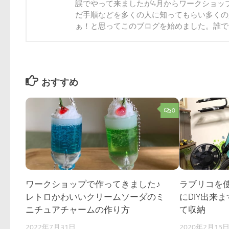
誤でやって来ましたが4月からワークショッ
だ手順などを多くの人に知ってもらい多くの
ぁ！と思ってこのブログを始めました。誰でも
おすすめ
0
ワークショップで作ってきました♪
ラブリコを
レトロかわいいクリームソーダのミ
にDIY出来
ニチュアチャームの作り方
て収納
2022年7月31日
2020年2月15