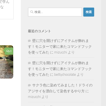
で学ん
らな
検
索:
最近のコメント
壁に穴を開けずにアイテムが飾れま
す！モニターで家に来たコマンドフック
0
を使ってみた
に
mizucchi
より
壁に穴を開けずにアイテムが飾れま
す！モニターで家に来たコマンドフック
を使ってみた
に
bettychocolate
より
サクラ色に染めてみました！ドライの
アジサイを漂白して染色するやり方
に
mizucchi
より