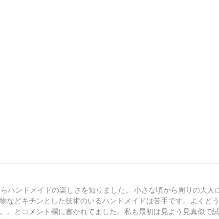
からハンドメイドの楽しさを知りました。 小さな頃から周りの大人
物などキチンとした技術のいるハンドメイドは苦手です。よくど
。。とコメント欄に書かれてました。私も最初は見よう見真似で