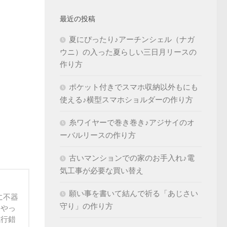
最近の投稿
夏にぴったり♪アーチンシェル（ナガ
ウニ）の入った夏らしい三日月リースの
作り方
ポケット付きでスマホ収納以外もにも
使える♪横型スマホショルダーの作り方
糸ワイヤーで巻き巻き♪アジサイのオ
ーバルリースの作り方
古いマンションでの家のお手入れ♪電
気工事が必要な買い替え
願い事を書いて結んで祈る「あじさい
に不器
守り」の作り方
うやっ
試行錯