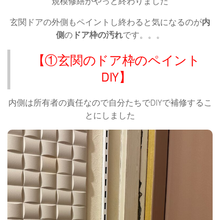
規模修繕がやっと終わりました
玄関ドアの外側もペイントし終わると気になるのが
内
側
の
ドア枠の汚れ
です。。。
【①玄関のドア枠のペイント
DIY】
内側は所有者の責任なので自分たちでDIYで補修するこ
とにしました