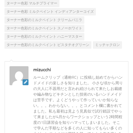
ターナー色彩 マルチプライマー
ターナー色彩 ミルクペイント インディアンターコイズ
ターナー色彩のミルクペイント クリームバニラ
ターナー色彩のミルクペイント スノーホワイト
ターナー色彩のミルクペイント ハニーマスター
ターナー色彩のミルクペイント ピスタチオグリーン
ミッチャクロン
mizucchi
ルームクリップ（通称RC）に投稿し始めてからハン
ドメイドの楽しさを知りました。 小さな頃から周り
の大人に不器用だと言われ続けられて来たしお裁縫
や編み物などキチンとした技術のいるハンドメイド
は苦手です。よくどうやって作っていいか知らな
い。。。わからない。。。とコメント欄に書かれて
ました。私も最初は見よう見真似で試行錯誤でやっ
て来ましたが4月からワークショップという2時間程
度の1日講習会を知りハマってしまいました。そこ
で学んだ手順などを多くの人に知ってもらい多くの