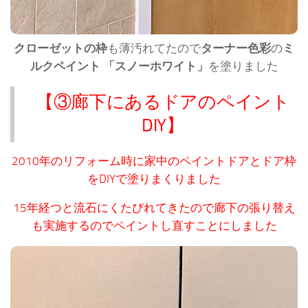
クローゼットの枠
も薄汚れてたので
ターナー色彩
の
ミ
ルクペイント 「スノーホワイト」
を塗りました
【③廊下にあるドアのペイント
DIY】
2010年のリフォーム時に家中のペイントドアとドア枠
をDIYで塗りまくりました
15年経つと流石にくたびれてきたので廊下の張り替え
も実施するのでペイントし直すことにしました