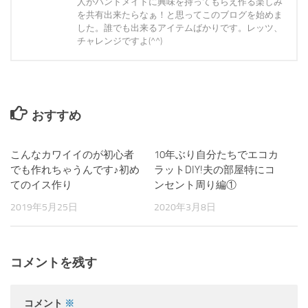
人がハンドメイドに興味を持ってもらえ作る楽しみ
を共有出来たらなぁ！と思ってこのブログを始めま
した。誰でも出来るアイテムばかりです。レッツ、
チャレンジですよ(^^)
おすすめ
こんなカワイイのが初心者
0
10年ぶり自分たちでエコカ
0
でも作れちゃうんです♪初め
ラットDIY!夫の部屋特にコ
てのイス作り
ンセント周り編①
2019年5月25日
2020年3月8日
コメントを残す
コメント
※