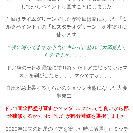
してからペイントし直すことにしました
前回は
ライムグリーン
でしたが今回は家にあった
「ミ
ルクペイント」
の
「ピスタチオグリーン」
を本塗りに
使います
＊後に写ってますが本当にキレイに塗れて大満足だっ
たのですが。。。。
ドア枠の一部を最後に塗り終えたドアに貼っていたマ
ステを剥がしたら。。。マジですか。。。
血圧が急上昇するくらいのショック状態になった大惨
事発生！
ドア1面
全部塗り直す
か？マダラになっても良いから
部
分補修
するかの2択でしたが
部分補修を選択
しました
2020年に夫の部屋のドアを塗った時に活躍した
ミッチ