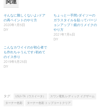
関連
有
リ
(新
ッ
し
ク
い
し
ウ
て
そんなに難しくないよ♪ドア
ちょっと一手間♪ダイソーの
ィ
く
の再ペイントのやり方
ガラスタイルを貼ってバージ
ン
だ
ド
さ
2020年1月5日
ョンアップ！鏡のリメイクの
ウ
い
DIY
やり方
で
(新
開
し
2021年7月4日
き
い
ま
ウ
DIY
す)
ィ
ン
こんなカワイイのが初心者で
ド
ウ
も作れちゃうんです♪初めて
で
のイス作り
開
き
2019年5月25日
ま
DIY
す)
タグ:
USUI-TA（ウスイータ）
スワン電気 レディック イグザーム
ターナー色彩
ターナー色彩 トップコートクリア