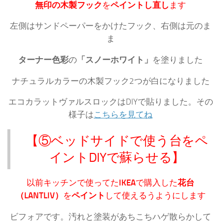
無印の木製フック
を
ペイントし直し
ます
左側はサンドペーパーをかけたフック、右側は元のま
ま
ターナー色彩
の
「スノーホワイト」
を塗りました
ナチュラルカラーの木製フック2つが白になりました
エコカラットヴァルスロックはDIYで貼りました。その
様子は
こちらを見てね
【⑤ベッドサイドで使う台をペ
イントDIYで蘇らせる】
以前キッチンで使ってた
IKEA
で購入した
花台
（LANTLIV）
を
ペイント
して使えるうようにします
ビフォアです。汚れと塗装があちこちハゲ散らかして