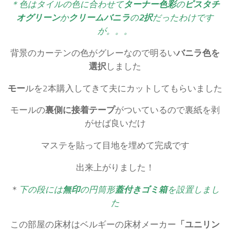
＊色はタイルの色に合わせて
ターナー色彩
の
ピスタチ
オグリーン
か
クリームバニラ
の
2択
だったわけです
が。。。
背景のカーテンの色がグレーなので明るい
バニラ色を
選択
しました
モー
ルを2本購入してきて夫にカットしてもらいました
モールの
裏側に接着テープ
がついているので裏紙を剥
がせば良いだけ
マステを貼って目地を埋めて完成です
出来上がりました！
＊
下の段には
無印
の円筒形
蓋付きゴミ箱
を設置しまし
た
この部屋の床材はベルギーの床材メーカー
「ユニリン