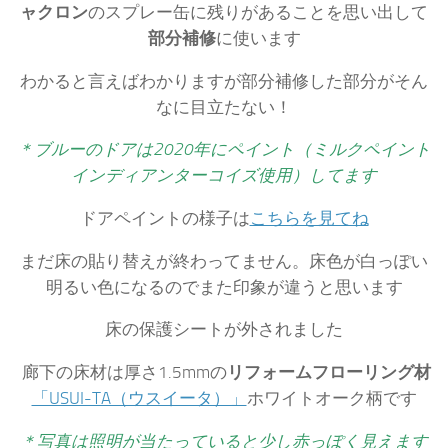
ャクロン
のスプレー缶に残りがあることを思い出して
部分補修
に使います
わかると言えばわかりますが部分補修した部分がそん
なに目立たない！
＊ブルーのドアは2020年にペイント（ミルクペイント
インディアンターコイズ使用）してます
ドアペイントの様子は
こちらを見てね
まだ床の貼り替えが終わってません。床色が白っぽい
明るい色になるのでまた印象が違うと思います
床の保護シートが外されました
廊下の床材は厚さ1.5mmの
リフォームフローリング材
「USUI-TA（ウスイータ）」
ホワイトオーク柄です
＊写真は照明が当たっていると少し赤っぽく見えます