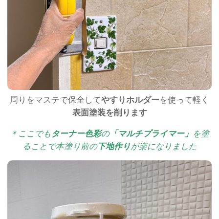
周りをマステで保全して
やすりホルダー
を使って軽く
表面塗装を削ります
＊ここでも
ターナー色彩
の
「マルチプライマー」
を塗
ることで本塗り前の
下地作り
が楽になりました