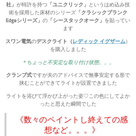
社」
が特許を持つ
「ユニクリック」
というはめ込み技
術を採用した床材のシリーズ
「クラシックプランク
Edgeシリーズ」
の
「シースタックオーク」
を貼ってい
ます
スワン電気
の
デスクライト（
レディック イグザーム
）
を購入しました
＊ちょっと不安定な取り付け状態。。。
クランプ式
ですが夫のアドバイスで無事安定する形で
挟むことができてライトが設置できました
ライトを浴びて浮かび上がった姿♡この色にしてよか
ったと思えた瞬間でした
《数々のペイントし終えての感
想など。。。》