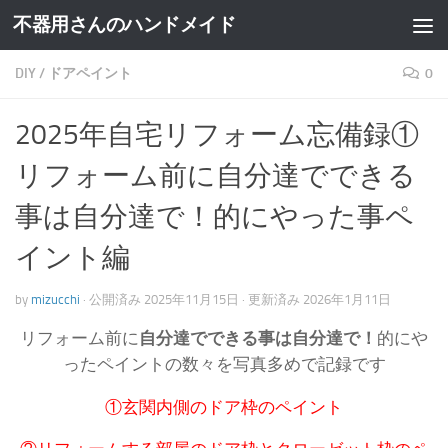
不器用さんのハンドメイド
DIY
/
ドアペイント
0
2025年自宅リフォーム忘備録①
リフォーム前に自分達でできる
事は自分達で！的にやった事ペ
イント編
by
mizucchi
· 公開済み
2025年11月15日
· 更新済み
2026年1月11日
リフォーム前に
自分達でできる事は自分達で！
的にや
ったペイントの数々を写真多めで記録です
①玄関内側のドア枠のペイント