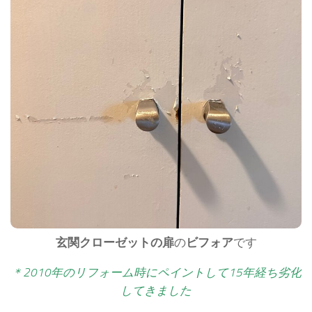
玄関クローゼットの扉
の
ビフォア
です
＊2010年のリフォーム時にペイントして15年経ち劣化
してきました