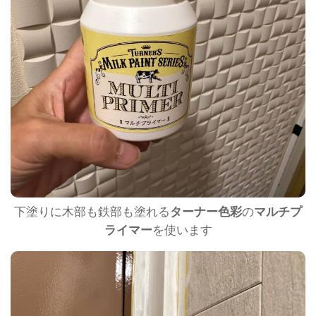
下塗りに木部も鉄部も塗れる
ターナー色彩
の
マルチプ
ライマー
を使います