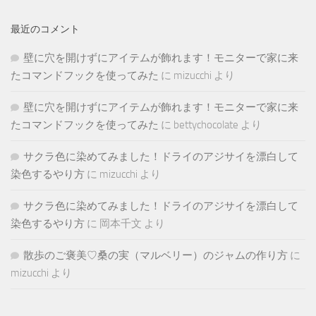
最近のコメント
壁に穴を開けずにアイテムが飾れます！モニターで家に来
たコマンドフックを使ってみた
に
mizucchi
より
壁に穴を開けずにアイテムが飾れます！モニターで家に来
たコマンドフックを使ってみた
に
bettychocolate
より
サクラ色に染めてみました！ドライのアジサイを漂白して
染色するやり方
に
mizucchi
より
サクラ色に染めてみました！ドライのアジサイを漂白して
染色するやり方
に
岡本千文
より
散歩のご褒美♡桑の実（マルベリー）のジャムの作り方
に
mizucchi
より