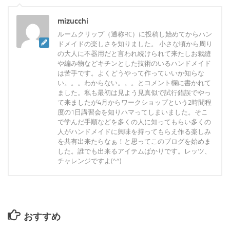
mizucchi
ルームクリップ（通称RC）に投稿し始めてからハン
ドメイドの楽しさを知りました。 小さな頃から周り
の大人に不器用だと言われ続けられて来たしお裁縫
や編み物などキチンとした技術のいるハンドメイド
は苦手です。よくどうやって作っていいか知らな
い。。。わからない。。。とコメント欄に書かれて
ました。私も最初は見よう見真似で試行錯誤でやっ
て来ましたが4月からワークショップという2時間程
度の1日講習会を知りハマってしまいました。そこ
で学んだ手順などを多くの人に知ってもらい多くの
人がハンドメイドに興味を持ってもらえ作る楽しみ
を共有出来たらなぁ！と思ってこのブログを始めま
した。誰でも出来るアイテムばかりです。レッツ、
チャレンジですよ(^^)
おすすめ