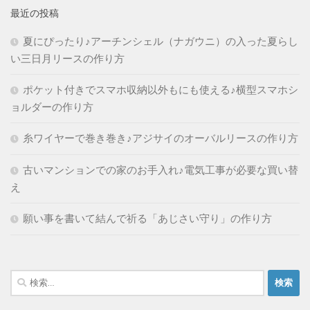
最近の投稿
夏にぴったり♪アーチンシェル（ナガウニ）の入った夏らし
い三日月リースの作り方
ポケット付きでスマホ収納以外もにも使える♪横型スマホシ
ョルダーの作り方
糸ワイヤーで巻き巻き♪アジサイのオーバルリースの作り方
古いマンションでの家のお手入れ♪電気工事が必要な買い替
え
願い事を書いて結んで祈る「あじさい守り」の作り方
検
索: