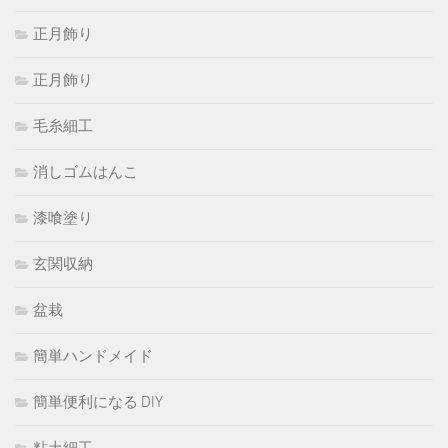
正月飾り
正月飾り
毛糸細工
消しゴムはんこ
漆喰塗り
玄関収納
盆栽
簡単ハンドメイド
簡単便利になる DIY
粘土細工