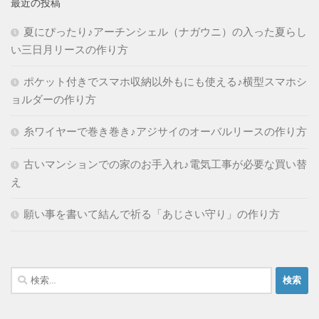
最近の投稿
夏にぴったり♪アーチンシェル（ナガウニ）の入った夏らし
い三日月リースの作り方
ポケット付きでスマホ収納以外もにも使える♪横型スマホシ
ョルダーの作り方
糸ワイヤーで巻き巻き♪アジサイのオーバルリースの作り方
古いマンションでの家のお手入れ♪電気工事が必要な買い替
え
願い事を書いて結んで祈る「あじさい守り」の作り方
検
索: