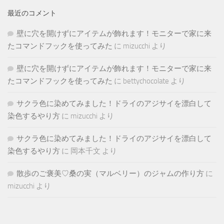
最近のコメント
壁に穴を開けずにアイテムが飾れます！モニターで家に来
たコマンドフックを使ってみた
に
mizucchi
より
壁に穴を開けずにアイテムが飾れます！モニターで家に来
たコマンドフックを使ってみた
に
bettychocolate
より
サクラ色に染めてみました！ドライのアジサイを漂白して
染色するやり方
に
mizucchi
より
サクラ色に染めてみました！ドライのアジサイを漂白して
染色するやり方
に
岡本千文
より
散歩のご褒美♡桑の実（マルベリー）のジャムの作り方
に
mizucchi
より