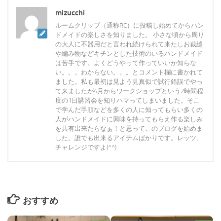
mizucchi
ルームクリップ（通称RC）に投稿し始めてからハン
ドメイドの楽しさを知りました。 小さな頃から周り
の大人に不器用だと言われ続けられて来たしお裁縫
や編み物などキチンとした技術のいるハンドメイド
は苦手です。よくどうやって作っていいか知らな
い。。。わからない。。。とコメント欄に書かれて
ました。私も最初は見よう見真似で試行錯誤でやっ
て来ましたが4月からワークショップという2時間程
度の1日講習会を知りハマってしまいました。そこ
で学んだ手順などを多くの人に知ってもらい多くの
人がハンドメイドに興味を持ってもらえ作る楽しみ
を共有出来たらなぁ！と思ってこのブログを始めま
した。誰でも出来るアイテムばかりです。レッツ、
チャレンジですよ(^^)
おすすめ