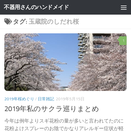
不器用さんのハンドメイド
タグ:
玉蔵院のしだれ桜
1
2019年桜めぐり
/
日常雑記
2019年5月15日
2019年私のサクラ巡りまとめ
今年は例年よりスギ花粉の量が多いと言われてたのに
花粉よけスプレーのお陰でかなりアレルギー症状が軽