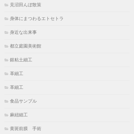
見沼田んぼ散策
身体にまつわるエトセトラ
身近な出来事
都立庭園美術館
銀粘土細工
革細工
革細工
食品サンプル
麻紐細工
黄斑前膜 手術