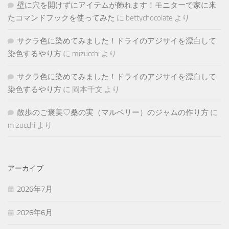
壁に穴を開けずにアイテムが飾れます！モニターで家に来
たコマンドフックを使ってみた
に
bettychocolate
より
サクラ色に染めてみました！ドライのアジサイを漂白して
染色するやり方
に
mizucchi
より
サクラ色に染めてみました！ドライのアジサイを漂白して
染色するやり方
に
岡本千文
より
散歩のご褒美♡桑の実（マルベリー）のジャムの作り方
に
mizucchi
より
アーカイブ
2026年7月
2026年6月