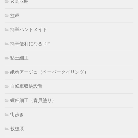
玄関収納
盆栽
簡単ハンドメイド
簡単便利になる DIY
粘土細工
紙巻アージュ（ペーパークイリング）
自転車収納設置
螺鈿細工（青貝塗り）
街歩き
裁縫系