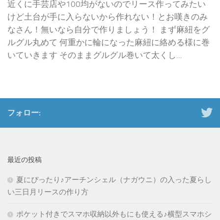
近くに手芸店や100均がないのでリース作ってみたい
けど土台が手に入らないから作れない！とお嘆きのみ
なさん！無いなら自分で作りましょう！ まず麻紐をグ
ルグル丸めて 何重かに輪になった麻紐に絡める様に巻
いていきます そのままグルグル巻いて太くし...
フォロー:
最近の投稿
夏にぴったり♪アーチンシェル（ナガウニ）の入った夏らし
い三日月リースの作り方
ポケット付きでスマホ収納以外もにも使える♪横型スマホシ