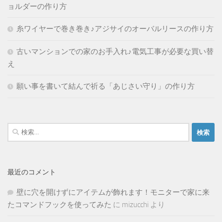
ョルダーの作り方
糸ワイヤーで巻き巻き♪アジサイのオーバルリースの作り方
古いマンションでの家のお手入れ♪電気工事が必要な買い替
え
願い事を書いて結んで祈る「あじさい守り」の作り方
検
索:
最近のコメント
壁に穴を開けずにアイテムが飾れます！モニターで家に来
たコマンドフックを使ってみた
に
mizucchi
より