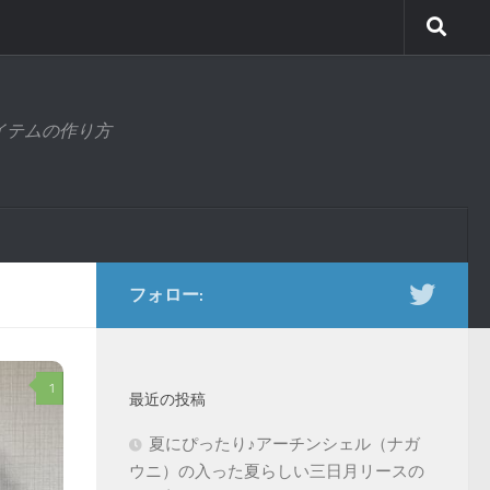
アイテムの作り方
フォロー:
1
最近の投稿
夏にぴったり♪アーチンシェル（ナガ
ウニ）の入った夏らしい三日月リースの