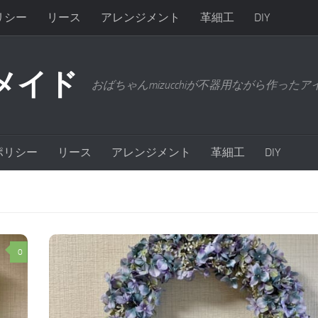
リシー
リース
アレンジメント
革細工
DIY
メイド
おばちゃんmizucchiが不器用ながら作った
ポリシー
リース
アレンジメント
革細工
DIY
0