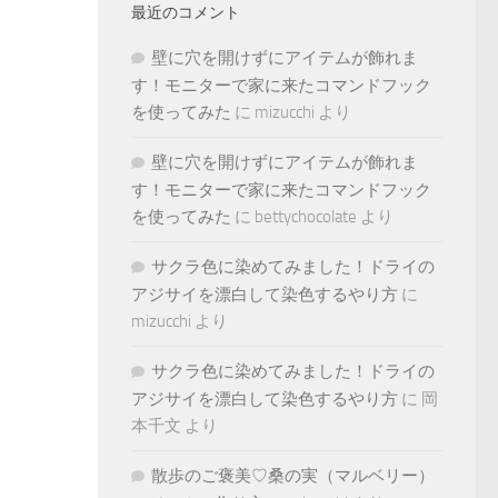
最近のコメント
壁に穴を開けずにアイテムが飾れま
す！モニターで家に来たコマンドフック
を使ってみた
に
mizucchi
より
壁に穴を開けずにアイテムが飾れま
す！モニターで家に来たコマンドフック
を使ってみた
に
bettychocolate
より
サクラ色に染めてみました！ドライの
アジサイを漂白して染色するやり方
に
mizucchi
より
サクラ色に染めてみました！ドライの
アジサイを漂白して染色するやり方
に
岡
本千文
より
散歩のご褒美♡桑の実（マルベリー）