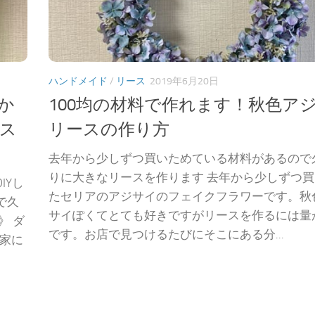
ハンドメイド
/
リース
2019年6月20日
か
100均の材料で作れます！秋色ア
ース
リースの作り方
去年から少しずつ買いためている材料があるので
りに大きなリースを作ります 去年から少しずつ
IYし
たセリアのアジサイのフェイクフラワーです。秋
で久
サイぽくてとても好きですがリースを作るには量
》 ダ
です。お店で見つけるたびにそこにある分...
、家に