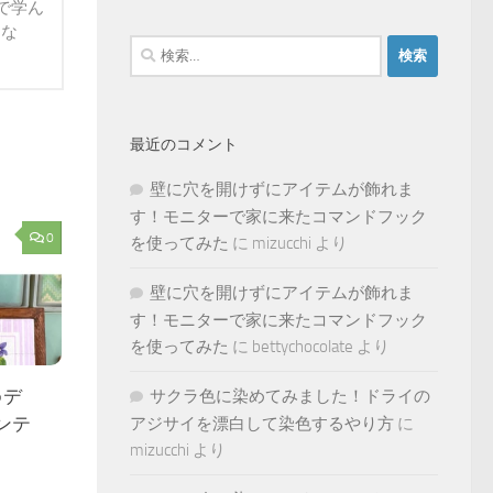
で学ん
らな
検
索:
最近のコメント
壁に穴を開けずにアイテムが飾れま
す！モニターで家に来たコマンドフック
0
を使ってみた
に
mizucchi
より
壁に穴を開けずにアイテムが飾れま
す！モニターで家に来たコマンドフック
を使ってみた
に
bettychocolate
より
♪デ
サクラ色に染めてみました！ドライの
ンテ
アジサイを漂白して染色するやり方
に
mizucchi
より