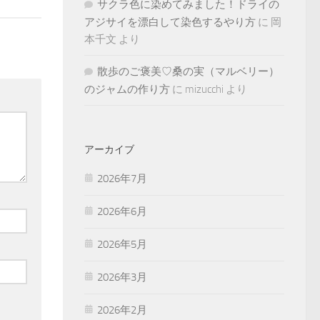
サクラ色に染めてみました！ドライの
アジサイを漂白して染色するやり方
に
岡
本千文
より
散歩のご褒美♡桑の実（マルベリー）
のジャムの作り方
に
mizucchi
より
アーカイブ
2026年7月
2026年6月
2026年5月
2026年3月
2026年2月