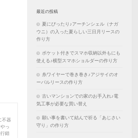
最近の投稿
夏にぴったり♪アーチンシェル（ナガ
ウニ）の入った夏らしい三日月リースの
作り方
ポケット付きでスマホ収納以外もにも
使える♪横型スマホショルダーの作り方
糸ワイヤーで巻き巻き♪アジサイのオ
ーバルリースの作り方
古いマンションでの家のお手入れ♪電
気工事が必要な買い替え
願い事を書いて結んで祈る「あじさい
に不器
守り」の作り方
うやっ
試行錯