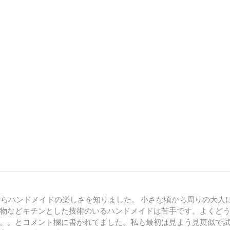
からハンドメイドの楽しさを知りました。 小さな頃から周りの大人
物などキチンとした技術のいるハンドメイドは苦手です。よくど
。。とコメント欄に書かれてました。私も最初は見よう見真似で