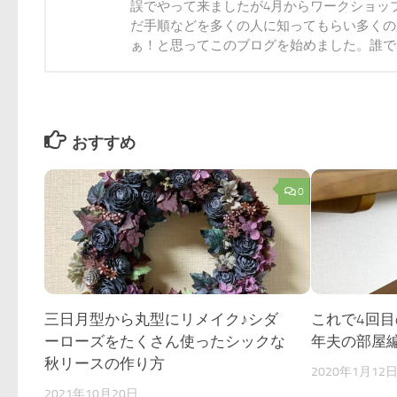
誤でやって来ましたが4月からワークショッ
だ手順などを多くの人に知ってもらい多くの
ぁ！と思ってこのブログを始めました。誰でも
おすすめ
0
三日月型から丸型にリメイク♪シダ
これで4回目
ーローズをたくさん使ったシックな
年夫の部屋
秋リースの作り方
2020年1月12
2021年10月20日