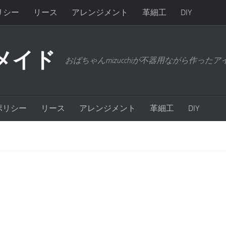
リシー
リース
アレンジメント
革細工
DIY
メイド
おばちゃんmizucchiが不器用ながら作った
ポリシー
リース
アレンジメント
革細工
DIY