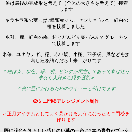
笹は最後の完成形を考えて（全体の大きさを考えて）接着
します
キラキラ系の葉っぱ2種類赤マム、センリョウ2本、紅白の
椿を接着しました
水引、扇、紅白の梅、松とどんどん突っ込んでグルーガン
で接着します
米俵、ユキヤナギ、稲、赤い鯛、小槌、羽子板、凧などを接
着し紐を結んだら出来上がりです
＊紐は赤、水色、緑、紫、ピンクが用意してあって私は迷う
事なく大好きな緑を選択w
＊裏に壁にかけるためのワイヤーも付けてます
②ミニ門松アレンジメント制作
お正月アイテムとしてよく見かけるようになったミニ門松を
作ります
既に緑色が初々しい感じの
い草の土台
に3本の
青竹
がブッ刺