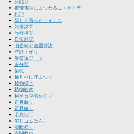
床貼り
携帯電話にまつわるエトセトラ
料理
新しく買ったアイテム
新居訪問
旅行後記
日常雑記
旧岩崎邸庭園探訪
時計手作り
曼荼羅アート
未分類
染色
桶川べに花まつり
植物標本
植物観察
横須賀軍港めぐり
正月飾り
正月飾り
毛糸細工
消しゴムはんこ
漆喰塗り
玄関収納