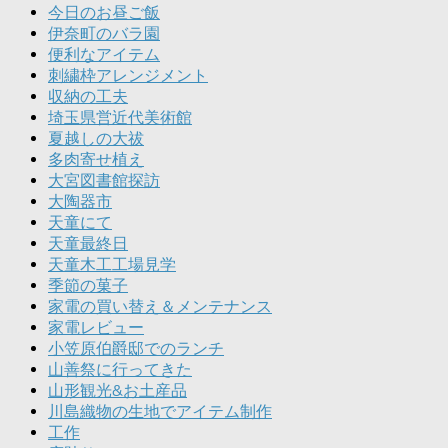
今日のお昼ご飯
伊奈町のバラ園
便利なアイテム
刺繍枠アレンジメント
収納の工夫
埼玉県営近代美術館
夏越しの大祓
多肉寄せ植え
大宮図書館探訪
大陶器市
天童にて
天童最終日
天童木工工場見学
季節の菓子
家電の買い替え＆メンテナンス
家電レビュー
小笠原伯爵邸でのランチ
山善祭に行ってきた
山形観光&お土産品
川島織物の生地でアイテム制作
工作