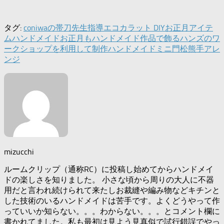
タグ:
coniwaの帯刀先生指導
エコカラット DIY
お正月アイテ
ムハンドメイド
お正月もハンドメイド作品で飾る
ハンズのワ
ークショップを利用して制作
ハンドメイド
ミニ門松
熊手アレ
ンジ
mizucchi
ルームクリップ（通称RC）に投稿し始めてからハンドメイ
ドの楽しさを知りました。 小さな頃から周りの大人に不器
用だと言われ続けられて来たしお裁縫や編み物などキチンと
した技術のいるハンドメイドは苦手です。よくどうやって作
っていいか知らない。。。わからない。。。とコメント欄に
書かれてました。私も最初は見よう見真似で試行錯誤でやっ