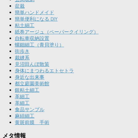
盆栽
簡単ハンドメイド
簡単便利になる DIY
粘土細工
紙巻アージュ（ペーパークイリング）
自転車収納設置
螺鈿細工（青貝塗り）
街歩き
裁縫系
見沼田んぼ散策
身体にまつわるエトセトラ
身近な出来事
都立庭園美術館
銀粘土細工
革細工
革細工
食品サンプル
麻紐細工
黄斑前膜 手術
メタ情報