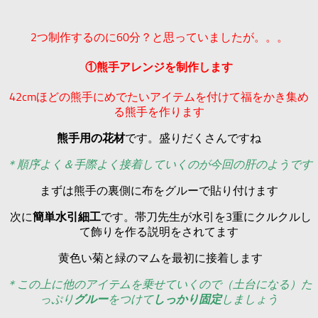
2つ制作するのに60分？と思っていましたが。。。
①熊手アレンジを制作します
42cmほどの熊手にめでたいアイテムを付けて福をかき集め
る熊手を作ります
熊手用の花材
です。盛りだくさんですね
＊順序よく＆手際よく接着していくのが今回の肝のようです
まずは熊手の裏側に布をグルーで貼り付けます
次に
簡単水引細工
です。帯刀先生が水引を3重にクルクルし
て飾りを作る説明をされてます
黄色い菊と緑のマムを最初に接着します
＊この上に他のアイテムを乗せていくので（土台になる）た
っぷり
グルー
をつけて
しっかり固定
しましょう