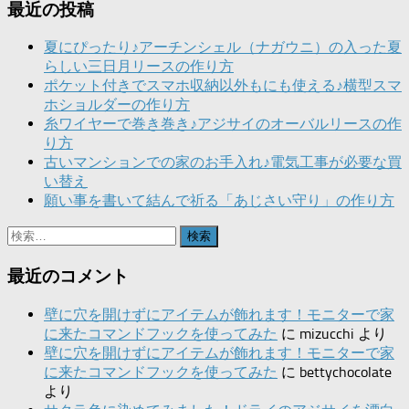
最近の投稿
夏にぴったり♪アーチンシェル（ナガウニ）の入った夏
らしい三日月リースの作り方
ポケット付きでスマホ収納以外もにも使える♪横型スマ
ホショルダーの作り方
糸ワイヤーで巻き巻き♪アジサイのオーバルリースの作
り方
古いマンションでの家のお手入れ♪電気工事が必要な買
い替え
願い事を書いて結んで祈る「あじさい守り」の作り方
検
索:
最近のコメント
壁に穴を開けずにアイテムが飾れます！モニターで家
に来たコマンドフックを使ってみた
に
mizucchi
より
壁に穴を開けずにアイテムが飾れます！モニターで家
に来たコマンドフックを使ってみた
に
bettychocolate
より