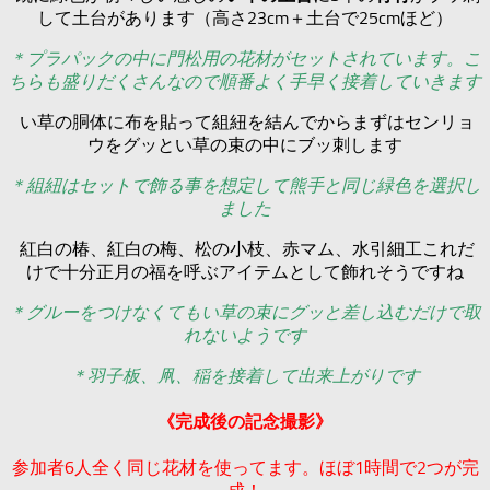
して土台があります（高さ23cm＋土台で25cmほど）
＊プラパックの中に門松用の花材がセットされています。こ
ちらも盛りだくさんなので順番よく手早く接着していきます
い草の胴体に布を貼って組紐を結んでからまずはセンリョ
ウをグッとい草の束の中にブッ刺します
＊組紐はセットで飾る事を想定して熊手と同じ緑色を選択し
ました
紅白の椿、紅白の梅、松の小枝、赤マム、水引細工これだ
けで十分正月の福を呼ぶアイテムとして飾れそうですね
＊グルーをつけなくてもい草の束にグッと差し込むだけで取
れないようです
＊羽子板、凧、稲を接着して出来上がりです
《完成後の記念撮影》
参加者6人全く同じ花材を使ってます。ほぼ1時間で2つが完