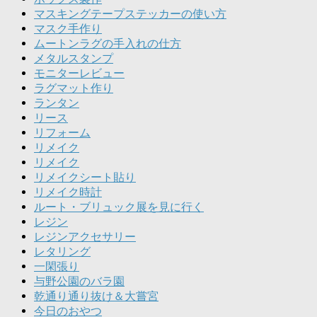
マスキングテープステッカーの使い方
マスク手作り
ムートンラグの手入れの仕方
メタルスタンプ
モニターレビュー
ラグマット作り
ランタン
リース
リフォーム
リメイク
リメイク
リメイクシート貼り
リメイク時計
ルート・ブリュック展を見に行く
レジン
レジンアクセサリー
レタリング
一閑張り
与野公園のバラ園
乾通り通り抜け＆大嘗宮
今日のおやつ