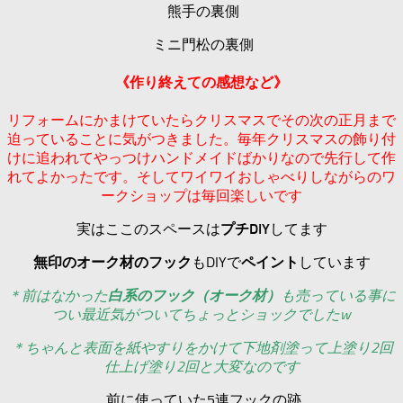
熊手の裏側
ミニ門松の裏側
《作り終えての感想など》
リフォームにかまけていたらクリスマスでその次の正月まで
迫っていることに気がつきました。毎年クリスマスの飾り付
けに追われてやっつけハンドメイドばかりなので先行して作
れてよかったです。そしてワイワイおしゃべりしながらのワ
ークショップは毎回楽しいです
実はここのスペースは
プチDIY
してます
無印のオーク材のフック
もDIYで
ペイント
しています
＊前はなかった
白系のフック（オーク材）
も売っている事に
つい最近気がついてちょっとショックでしたw
＊ちゃんと表面を紙やすりをかけて下地剤塗って上塗り2回
仕上げ塗り2回と大変なのです
前に使っていた5連フックの跡