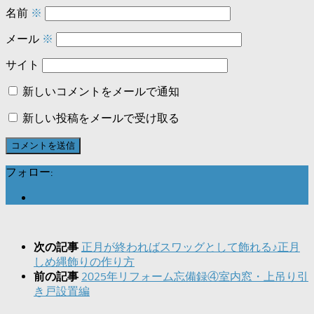
名前
※
メール
※
サイト
新しいコメントをメールで通知
新しい投稿をメールで受け取る
フォロー:
次の記事
正月が終わればスワッグとして飾れる♪正月
しめ縄飾りの作り方
前の記事
2025年リフォーム忘備録④室内窓・上吊り引
き戸設置編