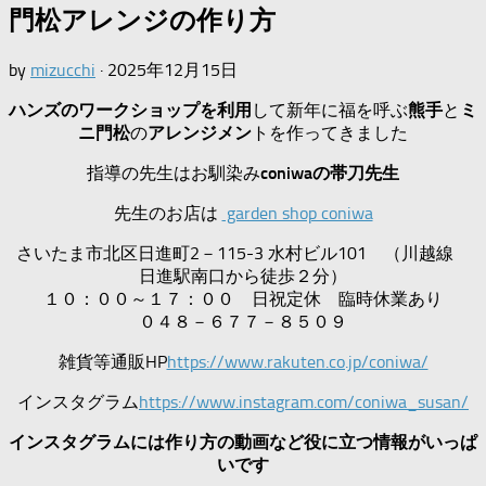
門松アレンジの作り方
by
mizucchi
·
2025年12月15日
ハンズのワークショップを利用
して新年に福を呼ぶ
熊手
と
ミ
ニ門松
の
アレンジメン
トを作ってきました
指導の先生はお馴染み
coniwaの帯刀先生
先生のお店は
garden shop coniwa
さいたま市北区日進町2－115-3 水村ビル101 （川越線
日進駅南口から徒歩２分）
１０：００～１７：００ 日祝定休 臨時休業あり
０４８－６７７－８５０９
雑貨等通販HP
https://www.rakuten.co.jp/coniwa/
インスタグラム
https://www.instagram.com/coniwa_susan/
インスタグラムには作り方の動画など役に立つ情報がいっぱ
いです