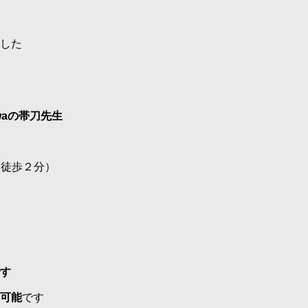
した
iwaの帯刀先生
ら徒歩２分）
す
可能
です