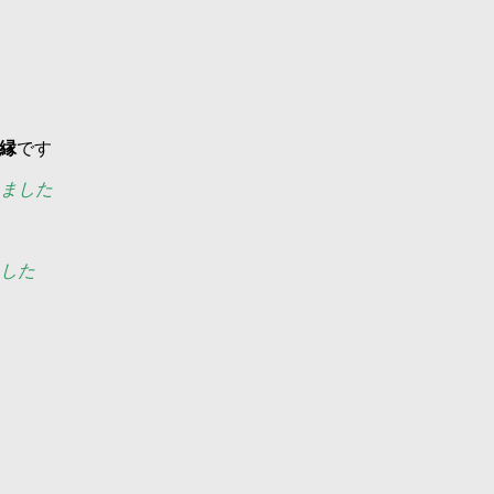
縁
です
ました
した