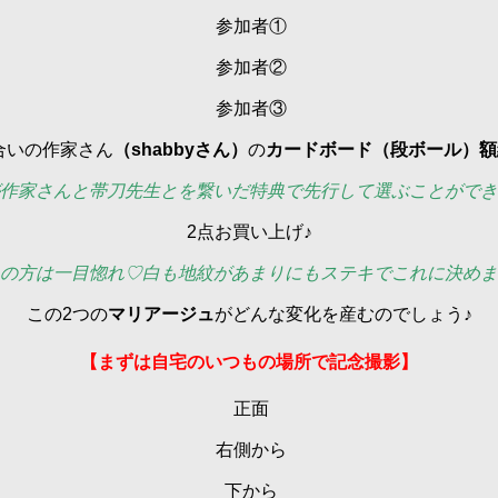
参加者①
参加者②
参加者③
合いの作家さん
（shabbyさん）
の
カードボード（段ボール）額
作家さんと帯刀先生とを繋いだ特典で先行して選ぶことができ
2点お買い上げ♪
の方は一目惚れ♡白も地紋があまりにもステキでこれに決めま
この2つの
マリアージュ
がどんな変化を産むのでしょう♪
【まずは自宅のいつもの場所で記念撮影】
正面
右側から
下から