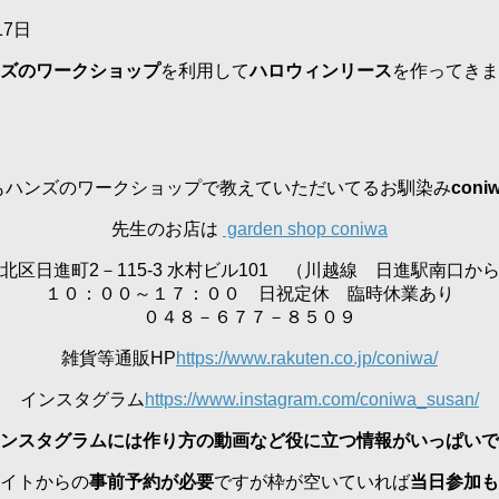
17日
ズのワークショップ
を利用して
ハロウィンリース
を作ってきま
もハンズのワークショップで教えていただいてるお馴染み
con
先生のお店は
garden shop coniwa
北区日進町2－115-3 水村ビル101 （川越線 日進駅南口か
１０：００～１７：００ 日祝定休 臨時休業あり
０４８－６７７－８５０９
雑貨等通販HP
https://www.rakuten.co.jp/coniwa/
インスタグラム
https://www.instagram.com/coniwa_susan/
ンスタグラムには作り方の動画など役に立つ情報がいっぱいで
イトからの
事前予約が必要
ですが枠が空いていれば
当日参加も