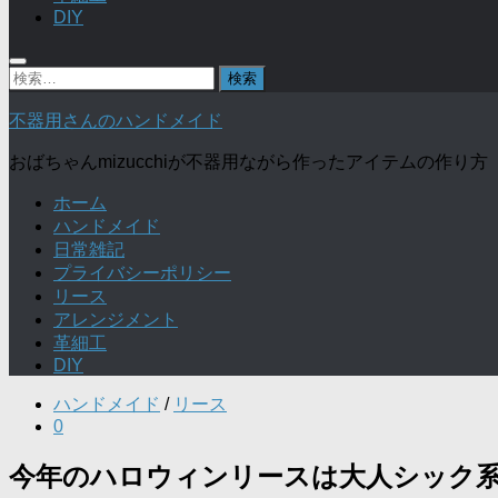
DIY
検
索:
不器用さんのハンドメイド
おばちゃんmizucchiが不器用ながら作ったアイテムの作り方
ホーム
ハンドメイド
日常雑記
プライバシーポリシー
リース
アレンジメント
革細工
DIY
ハンドメイド
/
リース
0
今年のハロウィンリースは大人シック系