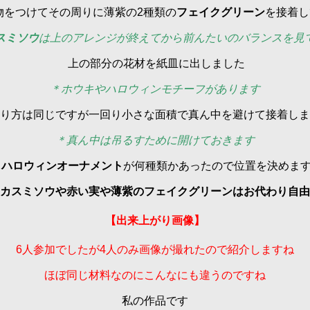
物をつけてその周りに薄紫の2種類の
フェイクグリーン
を接着し
スミソウ
は上のアレンジが終えてから前んたいのバランスを見
上の部分の花材を紙皿に出しました
＊ホウキやハロウィンモチーフがあります
り方は同じですが一回り小さな面積で真ん中を避けて接着しま
＊真ん中は吊るすために開けておきます
ハロウィンオーナメント
が何種類かあったので位置を決めま
カスミソウや赤い実や薄紫のフェイクグリーンはお代わり自由
【出来上がり画像】
6人参加でしたが4人のみ画像が撮れたので紹介しますね
ほぼ同じ材料なのにこんなにも違うのですね
私の作品です