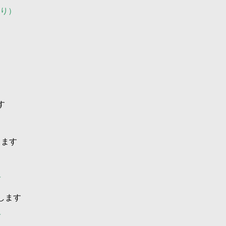
り）
す
します
します