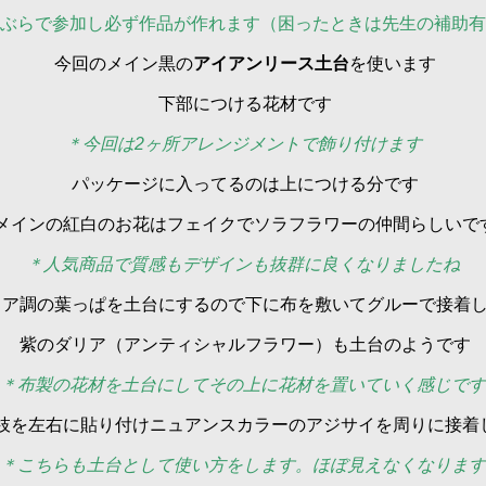
ぶらで参加し必ず作品が作れます（困ったときは先生の補助有
今回のメイン黒の
アイアンリース土台
を使います
下部につける花材です
＊今回は2ヶ所アレンジメントで飾り付けます
パッケージに入ってるのは上につける分です
メインの紅白のお花はフェイクでソラフラワーの仲間らしいで
＊人気商品で質感もデザインも抜群に良くなりましたね
ア調の葉っぱを土台にするので下に布を敷いてグルーで接着
紫のダリア（アンティシャルフラワー）も土台のようです
＊布製の花材を土台にしてその上に花材を置いていく感じです
枝を左右に貼り付けニュアンスカラーのアジサイを周りに接着
＊こちらも土台として使い方をします。ほぼ見えなくなります