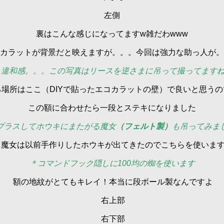
左側
裏はこんな感じになってますw雑だわwww
カラットが背景だと映えますが。。。今回は強力な助っ人が。
＊違和感。。。この写真はリースを逆さまに吊って撮ってますね
る場所はここ（DIYで貼ったエコカラットの壁）で良いと思うの
この額に合わせたら一段とステキになりました
プラスしてホウキにまたがる魔女
（フェルト製）
も吊ってみま
魔女は以前手作りしたホウキが出てきたのでこちらを使いま
＊コマンドフック隠しに100均の蜘を使います
額の地紋がとてもキレイ！本当に段ボール製なんですよ
右上部
右下部