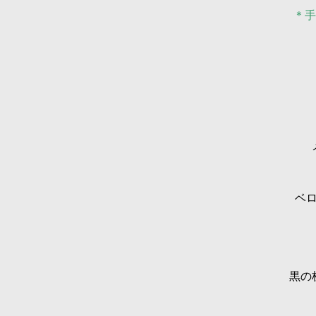
＊手
ベロ
黒の