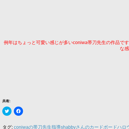
例年はちょっと可愛い感じが多いconiwa帯刀先生の作品で
な感
共有:
ク
Facebook
リ
で
ッ
共
ク
有
し
す
タグ:
coniwaの帯刀先生指導
shabbyさんのカードボード
ハロ