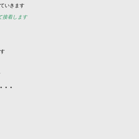
ていきます
て接着します
す
す
。。。