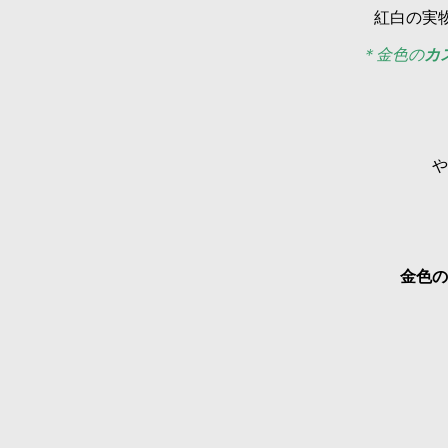
紅白の実
＊金色の
カ
や
金色の