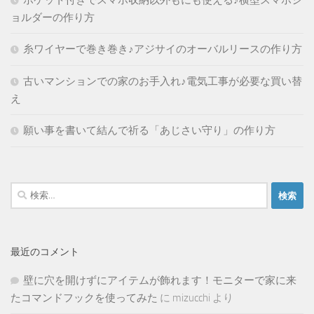
ポケット付きでスマホ収納以外もにも使える♪横型スマホシ
ョルダーの作り方
糸ワイヤーで巻き巻き♪アジサイのオーバルリースの作り方
古いマンションでの家のお手入れ♪電気工事が必要な買い替
え
願い事を書いて結んで祈る「あじさい守り」の作り方
検
索:
最近のコメント
壁に穴を開けずにアイテムが飾れます！モニターで家に来
たコマンドフックを使ってみた
に
mizucchi
より