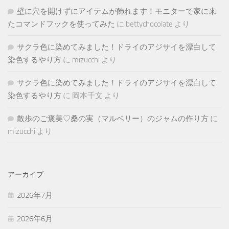
壁に穴を開けずにアイテムが飾れます！モニターで家に来
たコマンドフックを使ってみた
に
bettychocolate
より
サクラ色に染めてみました！ドライのアジサイを漂白して
染色するやり方
に
mizucchi
より
サクラ色に染めてみました！ドライのアジサイを漂白して
染色するやり方
に
岡本千文
より
散歩のご褒美♡桑の実（マルベリー）のジャムの作り方
に
mizucchi
より
アーカイブ
2026年7月
2026年6月