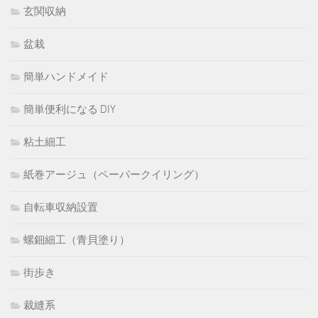
玄関収納
盆栽
簡単ハンドメイド
簡単便利になる DIY
粘土細工
紙巻アージュ（ペーパークイリング）
自転車収納設置
螺鈿細工（青貝塗り）
街歩き
裁縫系