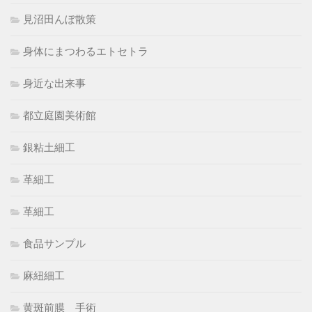
見沼田んぼ散策
身体にまつわるエトセトラ
身近な出来事
都立庭園美術館
銀粘土細工
革細工
革細工
食品サンプル
麻紐細工
黄斑前膜 手術