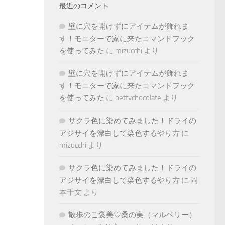
最近のコメント
壁に穴を開けずにアイテムが飾れま
す！モニターで家に来たコマンドフック
を使ってみた
に
mizucchi
より
壁に穴を開けずにアイテムが飾れま
す！モニターで家に来たコマンドフック
を使ってみた
に
bettychocolate
より
サクラ色に染めてみました！ドライの
アジサイを漂白して染色するやり方
に
mizucchi
より
サクラ色に染めてみました！ドライの
アジサイを漂白して染色するやり方
に
岡
本千文
より
散歩のご褒美♡桑の実（マルベリー）