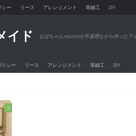
リシー
リース
アレンジメント
革細工
DIY
メイド
おばちゃんmizucchiが不器用ながら作った
ポリシー
リース
アレンジメント
革細工
DIY
0