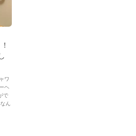
よ！
し
ャワ
ーヘ
がで
＊なん