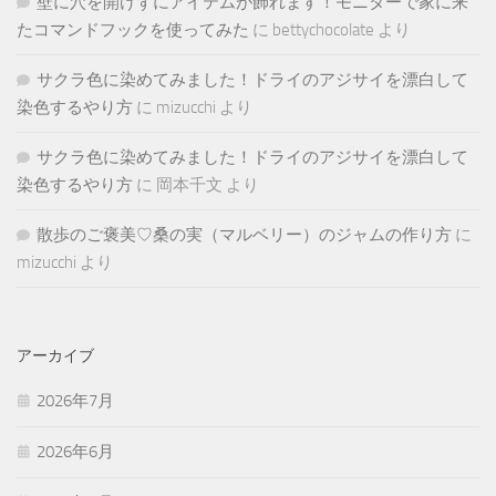
壁に穴を開けずにアイテムが飾れます！モニターで家に来
たコマンドフックを使ってみた
に
bettychocolate
より
サクラ色に染めてみました！ドライのアジサイを漂白して
染色するやり方
に
mizucchi
より
サクラ色に染めてみました！ドライのアジサイを漂白して
染色するやり方
に
岡本千文
より
散歩のご褒美♡桑の実（マルベリー）のジャムの作り方
に
mizucchi
より
アーカイブ
2026年7月
2026年6月