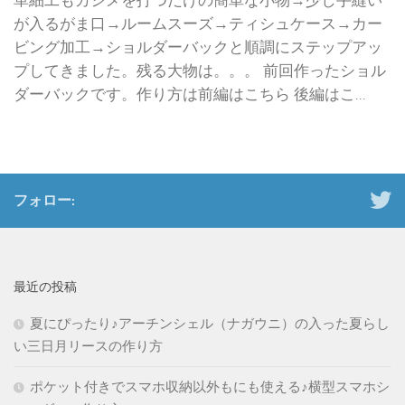
革細工もカシメを打つだけの簡単な小物→少し手縫い
が入るがま口→ルームスーズ→ティシュケース→カー
ビング加工→ショルダーバックと順調にステップアッ
プしてきました。残る大物は。。。 前回作ったショル
ダーバックです。作り方は前編はこちら 後編はこ...
フォロー:
最近の投稿
夏にぴったり♪アーチンシェル（ナガウニ）の入った夏らし
い三日月リースの作り方
ポケット付きでスマホ収納以外もにも使える♪横型スマホシ