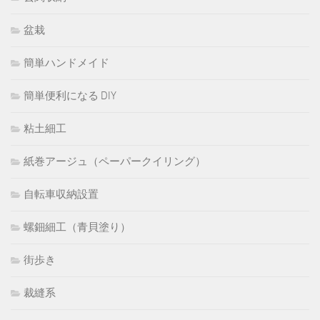
盆栽
簡単ハンドメイド
簡単便利になる DIY
粘土細工
紙巻アージュ（ペーパークイリング）
自転車収納設置
螺鈿細工（青貝塗り）
街歩き
裁縫系