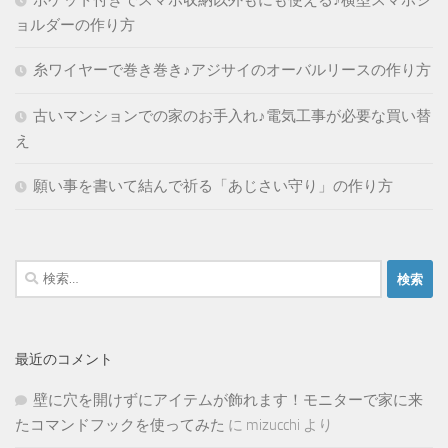
ポケット付きでスマホ収納以外もにも使える♪横型スマホシ
ョルダーの作り方
糸ワイヤーで巻き巻き♪アジサイのオーバルリースの作り方
古いマンションでの家のお手入れ♪電気工事が必要な買い替
え
願い事を書いて結んで祈る「あじさい守り」の作り方
検
索:
最近のコメント
壁に穴を開けずにアイテムが飾れます！モニターで家に来
たコマンドフックを使ってみた
に
mizucchi
より