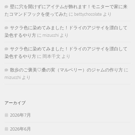
壁に穴を開けずにアイテムが飾れます！モニターで家に来
たコマンドフックを使ってみた
に
bettychocolate
より
サクラ色に染めてみました！ドライのアジサイを漂白して
染色するやり方
に
mizucchi
より
サクラ色に染めてみました！ドライのアジサイを漂白して
染色するやり方
に
岡本千文
より
散歩のご褒美♡桑の実（マルベリー）のジャムの作り方
に
mizucchi
より
アーカイブ
2026年7月
2026年6月