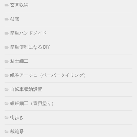
玄関収納
盆栽
簡単ハンドメイド
簡単便利になる DIY
粘土細工
紙巻アージュ（ペーパークイリング）
自転車収納設置
螺鈿細工（青貝塗り）
街歩き
裁縫系