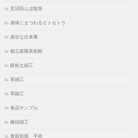
見沼田んぼ散策
身体にまつわるエトセトラ
身近な出来事
都立庭園美術館
銀粘土細工
革細工
革細工
食品サンプル
麻紐細工
黄斑前膜 手術