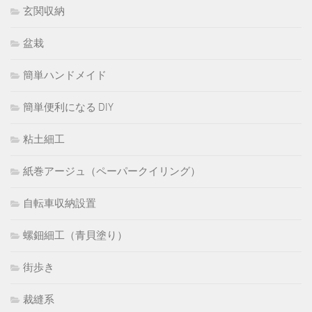
玄関収納
盆栽
簡単ハンドメイド
簡単便利になる DIY
粘土細工
紙巻アージュ（ペーパークイリング）
自転車収納設置
螺鈿細工（青貝塗り）
街歩き
裁縫系