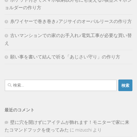
ポケット付きでスマホ収納以外もにも使える♪横型スマホシ
ョルダーの作り方
糸ワイヤーで巻き巻き♪アジサイのオーバルリースの作り方
古いマンションでの家のお手入れ♪電気工事が必要な買い替
え
願い事を書いて結んで祈る「あじさい守り」の作り方
検
索:
最近のコメント
壁に穴を開けずにアイテムが飾れます！モニターで家に来
たコマンドフックを使ってみた
に
mizucchi
より