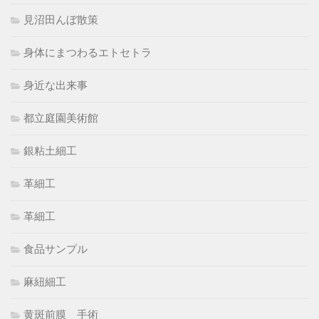
見沼田んぼ散策
身体にまつわるエトセトラ
身近な出来事
都立庭園美術館
銀粘土細工
革細工
革細工
食品サンプル
麻紐細工
黄斑前膜 手術