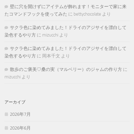
壁に穴を開けずにアイテムが飾れます！モニターで家に来
たコマンドフックを使ってみた
に
bettychocolate
より
サクラ色に染めてみました！ドライのアジサイを漂白して
染色するやり方
に
mizucchi
より
サクラ色に染めてみました！ドライのアジサイを漂白して
染色するやり方
に
岡本千文
より
散歩のご褒美♡桑の実（マルベリー）のジャムの作り方
に
mizucchi
より
アーカイブ
2026年7月
2026年6月