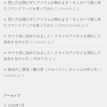
壁に穴を開けずにアイテムが飾れます！モニターで家に来
たコマンドフックを使ってみた
に
mizucchi
より
壁に穴を開けずにアイテムが飾れます！モニターで家に来
たコマンドフックを使ってみた
に
bettychocolate
より
サクラ色に染めてみました！ドライのアジサイを漂白して
染色するやり方
に
mizucchi
より
サクラ色に染めてみました！ドライのアジサイを漂白して
染色するやり方
に
岡本千文
より
散歩のご褒美♡桑の実（マルベリー）のジャムの作り方
に
mizucchi
より
アーカイブ
2026年7月