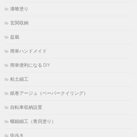
漆喰塗り
玄関収納
盆栽
簡単ハンドメイド
簡単便利になる DIY
粘土細工
紙巻アージュ（ペーパークイリング）
自転車収納設置
螺鈿細工（青貝塗り）
街歩き