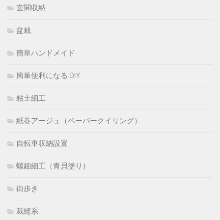
玄関収納
盆栽
簡単ハンドメイド
簡単便利になる DIY
粘土細工
紙巻アージュ（ペーパークイリング）
自転車収納設置
螺鈿細工（青貝塗り）
街歩き
裁縫系