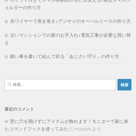
ポケット付きでスマホ収納以外もにも使える♪横型スマホシ
ョルダーの作り方
糸ワイヤーで巻き巻き♪アジサイのオーバルリースの作り方
古いマンションでの家のお手入れ♪電気工事が必要な買い替
え
願い事を書いて結んで祈る「あじさい守り」の作り方
検
索:
最近のコメント
壁に穴を開けずにアイテムが飾れます！モニターで家に来
たコマンドフックを使ってみた
に
mizucchi
より