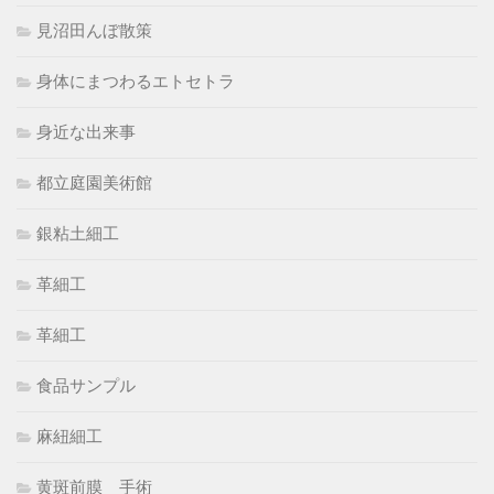
見沼田んぼ散策
身体にまつわるエトセトラ
身近な出来事
都立庭園美術館
銀粘土細工
革細工
革細工
食品サンプル
麻紐細工
黄斑前膜 手術