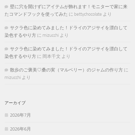
壁に穴を開けずにアイテムが飾れます！モニターで家に来
たコマンドフックを使ってみた
に
bettychocolate
より
サクラ色に染めてみました！ドライのアジサイを漂白して
染色するやり方
に
mizucchi
より
サクラ色に染めてみました！ドライのアジサイを漂白して
染色するやり方
に
岡本千文
より
散歩のご褒美♡桑の実（マルベリー）のジャムの作り方
に
mizucchi
より
アーカイブ
2026年7月
2026年6月