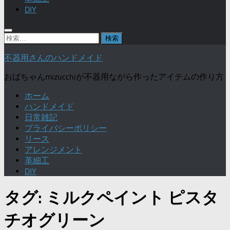
DIY
検
索:
不器用さんのハンドメイド
おばちゃんmizucchiが不器用ながら作ったアイテムの作り方
ホーム
ハンドメイド
日常雑記
プライバシーポリシー
リース
アレンジメント
革細工
DIY
タグ:
ミルクペイント ピスタ
チオグリーン