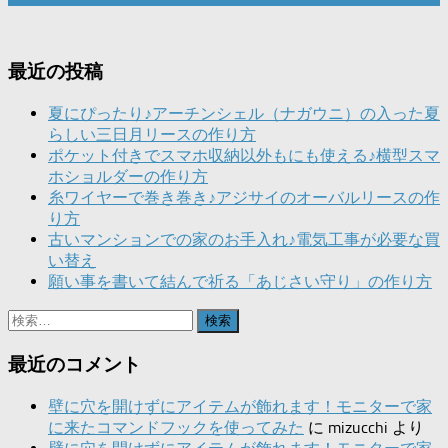
最近の投稿
夏にぴったり♪アーチンシェル（ナガウニ）の入った夏
らしい三日月リースの作り方
ポケット付きでスマホ収納以外もにも使える♪横型スマ
ホショルダーの作り方
糸ワイヤーで巻き巻き♪アジサイのオーバルリースの作
り方
古いマンションでの家のお手入れ♪電気工事が必要な買
い替え
願い事を書いて結んで祈る「あじさい守り」の作り方
検
索:
最近のコメント
壁に穴を開けずにアイテムが飾れます！モニターで家
に来たコマンドフックを使ってみた
に
mizucchi
より