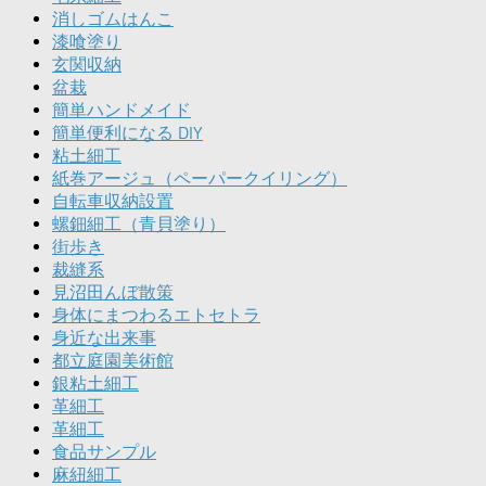
消しゴムはんこ
漆喰塗り
玄関収納
盆栽
簡単ハンドメイド
簡単便利になる DIY
粘土細工
紙巻アージュ（ペーパークイリング）
自転車収納設置
螺鈿細工（青貝塗り）
街歩き
裁縫系
見沼田んぼ散策
身体にまつわるエトセトラ
身近な出来事
都立庭園美術館
銀粘土細工
革細工
革細工
食品サンプル
麻紐細工