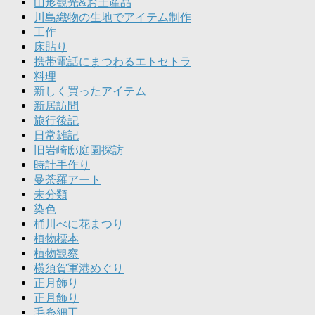
山形観光&お土産品
川島織物の生地でアイテム制作
工作
床貼り
携帯電話にまつわるエトセトラ
料理
新しく買ったアイテム
新居訪問
旅行後記
日常雑記
旧岩崎邸庭園探訪
時計手作り
曼荼羅アート
未分類
染色
桶川べに花まつり
植物標本
植物観察
横須賀軍港めぐり
正月飾り
正月飾り
毛糸細工