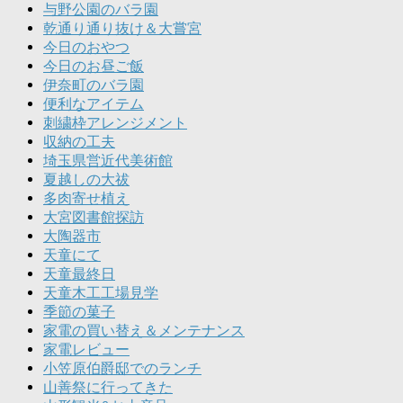
与野公園のバラ園
乾通り通り抜け＆大嘗宮
今日のおやつ
今日のお昼ご飯
伊奈町のバラ園
便利なアイテム
刺繍枠アレンジメント
収納の工夫
埼玉県営近代美術館
夏越しの大祓
多肉寄せ植え
大宮図書館探訪
大陶器市
天童にて
天童最終日
天童木工工場見学
季節の菓子
家電の買い替え＆メンテナンス
家電レビュー
小笠原伯爵邸でのランチ
山善祭に行ってきた