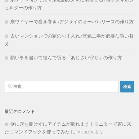
ポケット付きでスマホ収納以外もにも使える♪横型スマホシ
ョルダーの作り方
糸ワイヤーで巻き巻き♪アジサイのオーバルリースの作り方
古いマンションでの家のお手入れ♪電気工事が必要な買い替
え
願い事を書いて結んで祈る「あじさい守り」の作り方
検
索:
最近のコメント
壁に穴を開けずにアイテムが飾れます！モニターで家に来
たコマンドフックを使ってみた
に
mizucchi
より