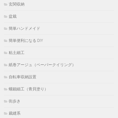
玄関収納
盆栽
簡単ハンドメイド
簡単便利になる DIY
粘土細工
紙巻アージュ（ペーパークイリング）
自転車収納設置
螺鈿細工（青貝塗り）
街歩き
裁縫系