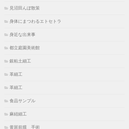
見沼田んぼ散策
身体にまつわるエトセトラ
身近な出来事
都立庭園美術館
銀粘土細工
革細工
革細工
食品サンプル
麻紐細工
黄斑前膜 手術