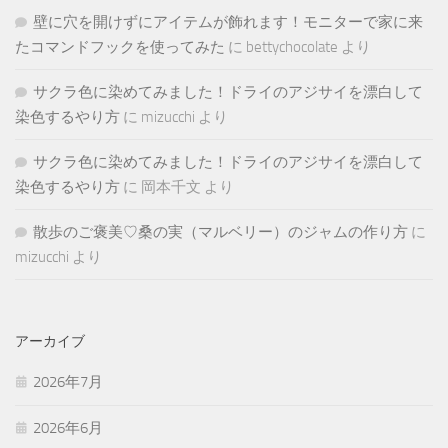
壁に穴を開けずにアイテムが飾れます！モニターで家に来
たコマンドフックを使ってみた
に
bettychocolate
より
サクラ色に染めてみました！ドライのアジサイを漂白して
染色するやり方
に
mizucchi
より
サクラ色に染めてみました！ドライのアジサイを漂白して
染色するやり方
に
岡本千文
より
散歩のご褒美♡桑の実（マルベリー）のジャムの作り方
に
mizucchi
より
アーカイブ
2026年7月
2026年6月