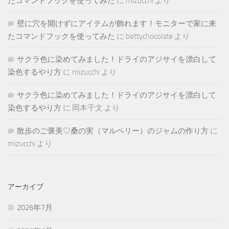
たコマンドフックを使ってみた
に
mizucchi
より
壁に穴を開けずにアイテムが飾れます！モニターで家に来
たコマンドフックを使ってみた
に
bettychocolate
より
サクラ色に染めてみました！ドライのアジサイを漂白して
染色するやり方
に
mizucchi
より
サクラ色に染めてみました！ドライのアジサイを漂白して
染色するやり方
に
岡本千文
より
散歩のご褒美♡桑の実（マルベリー）のジャムの作り方
に
mizucchi
より
アーカイブ
2026年7月