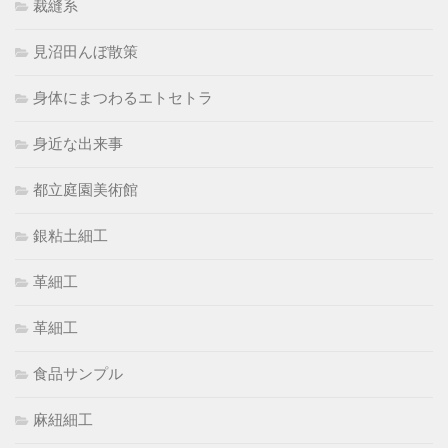
裁縫系
見沼田んぼ散策
身体にまつわるエトセトラ
身近な出来事
都立庭園美術館
銀粘土細工
革細工
革細工
食品サンプル
麻紐細工