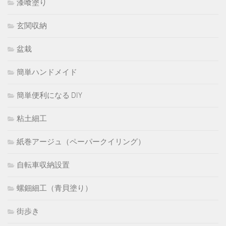
漆喰塗り
玄関収納
盆栽
簡単ハンドメイド
簡単便利になる DIY
粘土細工
紙巻アージュ（ペーパークイリング）
自転車収納設置
螺鈿細工（青貝塗り）
街歩き