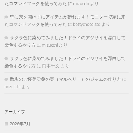
たコマンドフックを使ってみた
に
mizucchi
より
壁に穴を開けずにアイテムが飾れます！モニターで家に来
たコマンドフックを使ってみた
に
bettychocolate
より
サクラ色に染めてみました！ドライのアジサイを漂白して
染色するやり方
に
mizucchi
より
サクラ色に染めてみました！ドライのアジサイを漂白して
染色するやり方
に
岡本千文
より
散歩のご褒美♡桑の実（マルベリー）のジャムの作り方
に
mizucchi
より
アーカイブ
2026年7月