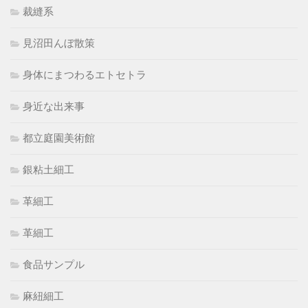
裁縫系
見沼田んぼ散策
身体にまつわるエトセトラ
身近な出来事
都立庭園美術館
銀粘土細工
革細工
革細工
食品サンプル
麻紐細工