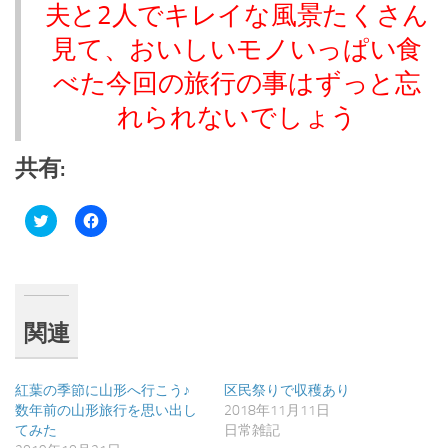
夫と
2
人でキレイな風景たくさん
見て、おいしいモノいっぱい食
べた今回の旅行の事はずっと忘
れられないでしょう
共有:
ク
Facebook
リ
で
ッ
共
ク
有
し
す
て
る
Twitter
に
で
は
共
ク
関連
有
リ
(新
ッ
し
ク
い
し
ウ
て
紅葉の季節に山形へ行こう♪
区民祭りで収穫あり
ィ
く
数年前の山形旅行を思い出し
2018年11月11日
ン
だ
ド
さ
てみた
日常雑記
ウ
い