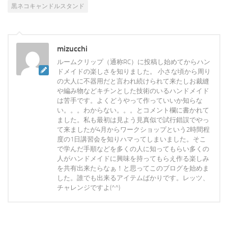
黒ネコキャンドルスタンド
mizucchi
ルームクリップ（通称RC）に投稿し始めてからハン
ドメイドの楽しさを知りました。 小さな頃から周り
の大人に不器用だと言われ続けられて来たしお裁縫
や編み物などキチンとした技術のいるハンドメイド
は苦手です。よくどうやって作っていいか知らな
い。。。わからない。。。とコメント欄に書かれて
ました。私も最初は見よう見真似で試行錯誤でやっ
て来ましたが4月からワークショップという2時間程
度の1日講習会を知りハマってしまいました。そこ
で学んだ手順などを多くの人に知ってもらい多くの
人がハンドメイドに興味を持ってもらえ作る楽しみ
を共有出来たらなぁ！と思ってこのブログを始めま
した。誰でも出来るアイテムばかりです。レッツ、
チャレンジですよ(^^)