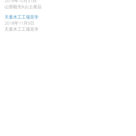
2019年10月31日
で
(新
開
し
山形観光&お土産品
き
い
ま
ウ
す)
ィ
天童木工工場見学
ン
2018年11月5日
ド
ウ
天童木工工場見学
で
開
き
ま
す)