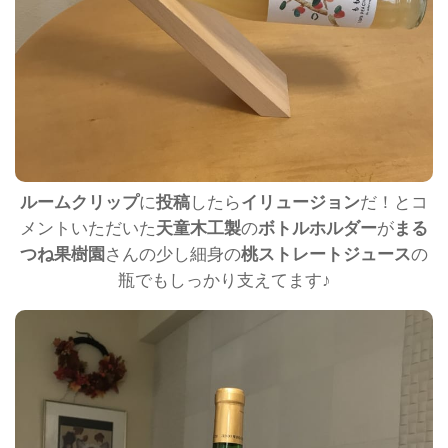
ルームクリップ
に
投稿
したら
イリュージョン
だ！とコ
メントいただいた
天童木工製
の
ボトルホルダー
が
まる
つね果樹園
さんの少し細身の
桃ストレートジュース
の
瓶でもしっかり支えてます♪