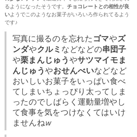
るようになったそうです。
チョコレートとの相性が良
い
ようでこのようなお菓子がいろいろ作られてるよう
です♪
ゴマ
ズ
写真に撮るのを忘れた
や
ンダ
クルミ
串団子
や
などなどの
栗まんじゅう
サツマイモま
や
や
んじゅう
おせんべい
や
などなど
おいしいお菓子をいっぱい食べ
てしまいちょっぴり太ってしま
ったのでしばらく運動量増やし
て食事を気をつけなくてはいけ
ませんね
w