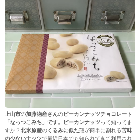
上山市
の
加藤物産さん
の
ピーカンナッツチョコレート
「なっつこみち」です。ピーカンナッツ
って知ってま
すか？
北米原産
の
くるみに似た
殻が簡単に割れる
苦味
の少ないナッツ
で最近日本でも知られてきて利用され