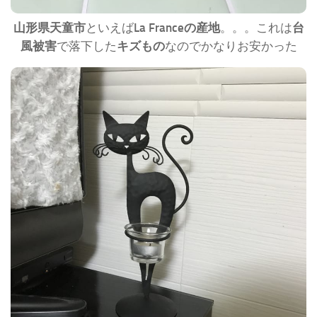
山形県天童市
といえば
La Franceの産地
。。。これは
台
風被害
で落下した
キズもの
なのでかなりお安かった