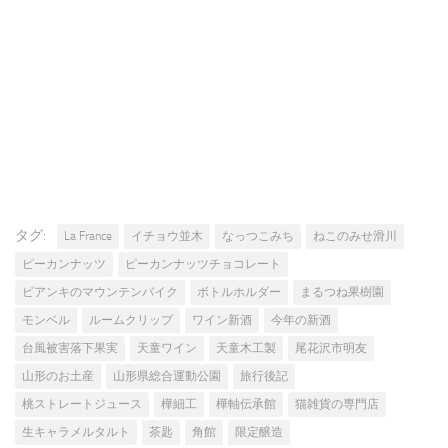
タグ:
La France
イチョウ並木
なっつこみち
ねこのみせ滑川
ピーカンナッツ
ピーカンナッツチョコレート
ビアンキのマウンテンバイク
ボトルホルダー
まるつね果樹園
モンベル
ルームクリップ
ワイン新酒
今年の新酒
台風被害落下果実
天童ワイン
天童木工製
尾花沢市明友
山形のお土産
山形県総合運動公園
旅行後記
桃ストレートジュース
樺細工
樺軸伝承館
猫雑貨の専門店
生キャラメルタルト
茶匙
角館
限定醸造