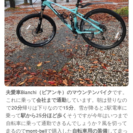
夫愛車Bianchi（ビアンキ）のマウンテンバイク
です。
これに乗って
会社まで通勤
しています。朝は登りなの
で
20分
帰りは下りなので
15分
。雪が降ると2駅電車に
乗って
駅から25分ほど歩く
そうですが今年はいつまで
自転車に乗って通勤できるんでしょうか？風を切って
走るので
mont-bell
で購入した
自転車用の装備
して走っ