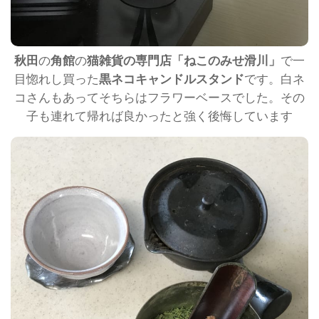
秋田
の
角館
の
猫雑貨の専門店「ねこのみせ滑川」
で一
目惚れし買った
黒ネコキャンドルスタンド
です。白ネ
コさんもあってそちらはフラワーベースでした。その
子も連れて帰れば良かったと強く後悔しています