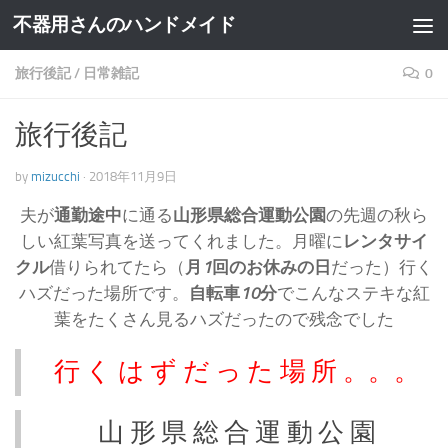
不器用さんのハンドメイド
旅行後記
/
日常雑記
0
旅行後記
by
mizucchi
·
2018年11月9日
夫が
通勤途中
に通る
山形県総合運動公園
の先週の秋ら
しい紅葉写真を送ってくれました。月曜に
レンタサイ
クル
借りられてたら（
月
1
回のお休みの日
だった）行く
ハズだった場所です。
自転車
10
分
でこんなステキな紅
葉をたくさん見るハズだったので残念でした
行
く
は
ず
だ
っ
た
場
所
。。。
山 形 県 総 合 運 動 公 園