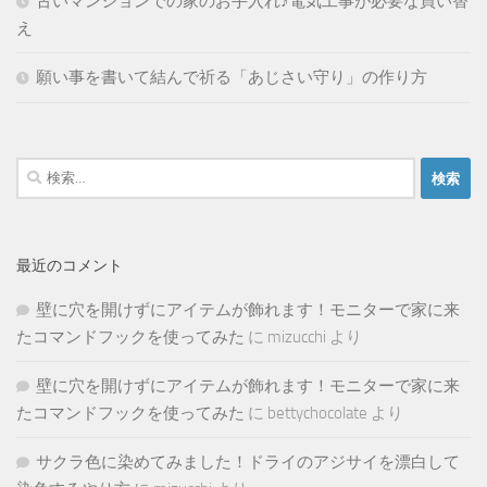
古いマンションでの家のお手入れ♪電気工事が必要な買い替
え
願い事を書いて結んで祈る「あじさい守り」の作り方
検
索:
最近のコメント
壁に穴を開けずにアイテムが飾れます！モニターで家に来
たコマンドフックを使ってみた
に
mizucchi
より
壁に穴を開けずにアイテムが飾れます！モニターで家に来
たコマンドフックを使ってみた
に
bettychocolate
より
サクラ色に染めてみました！ドライのアジサイを漂白して