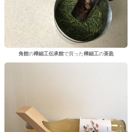
角館
の
樺細工伝承館
で買った
樺細工
の
茶匙