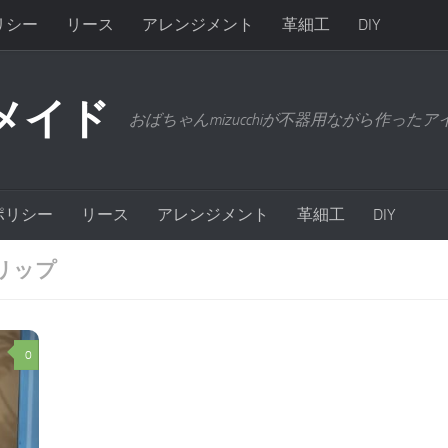
リシー
リース
アレンジメント
革細工
DIY
メイド
おばちゃんmizucchiが不器用ながら作った
ポリシー
リース
アレンジメント
革細工
DIY
リップ
0