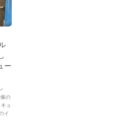
ル
し
ュー
ン
開催の
スキュ
Lのイ