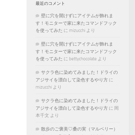
最近のコメント
壁に穴を開けずにアイテムが飾れま
す！モニターで家に来たコマンドフック
を使ってみた
に
mizucchi
より
壁に穴を開けずにアイテムが飾れま
す！モニターで家に来たコマンドフック
を使ってみた
に
bettychocolate
より
サクラ色に染めてみました！ドライの
アジサイを漂白して染色するやり方
に
mizucchi
より
サクラ色に染めてみました！ドライの
アジサイを漂白して染色するやり方
に
岡
本千文
より
散歩のご褒美♡桑の実（マルベリー）