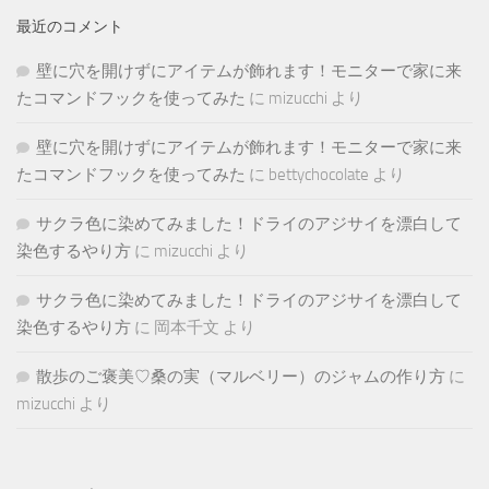
最近のコメント
壁に穴を開けずにアイテムが飾れます！モニターで家に来
たコマンドフックを使ってみた
に
mizucchi
より
壁に穴を開けずにアイテムが飾れます！モニターで家に来
たコマンドフックを使ってみた
に
bettychocolate
より
サクラ色に染めてみました！ドライのアジサイを漂白して
染色するやり方
に
mizucchi
より
サクラ色に染めてみました！ドライのアジサイを漂白して
染色するやり方
に
岡本千文
より
散歩のご褒美♡桑の実（マルベリー）のジャムの作り方
に
mizucchi
より