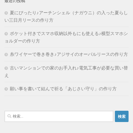
最近の投稿
夏にぴったり♪アーチンシェル（ナガウニ）の入った夏らし
い三日月リースの作り方
ポケット付きでスマホ収納以外もにも使える♪横型スマホシ
ョルダーの作り方
糸ワイヤーで巻き巻き♪アジサイのオーバルリースの作り方
古いマンションでの家のお手入れ♪電気工事が必要な買い替
え
願い事を書いて結んで祈る「あじさい守り」の作り方
検
索: